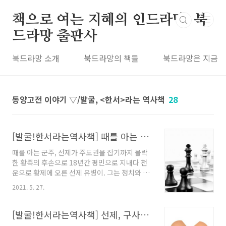
본문 바로가기
책으로 여는 지혜의 인드라망, 북
드라망 출판사
북드라망 소개
북드라망의 책들
북드라망은 지금
동양고전 이야기 ▽/발굴, <한서>라는 역사책
28
[발굴!한서라는역사책] 때를 아는 군주, 선제가 주도권을 잡기까지
때를 아는 군주, 선제가 주도권을 잡기까지 몰락
한 황족의 후손으로 18년간 평민으로 지내다 천
운으로 황제에 오른 선제 유병이. 그는 정치와 권
력의 중심으로부터 가장 멀리 떨어져 있었지만,
2021. 5. 27.
막상 황위에 오르자 기다렸다는 듯이 선정을 펼
쳐, 한나라의 중흥기를 열었다. 선제의 무엇이 이
것을 가능하게 했을까? 이 부분을 이해하기 위해
[발굴!한서라는역사책] 선제, 구사일생으로 목숨을 건지고 황제에 오르다
서는 우선 선제의 25년간의 재위 기간 중 초기 8