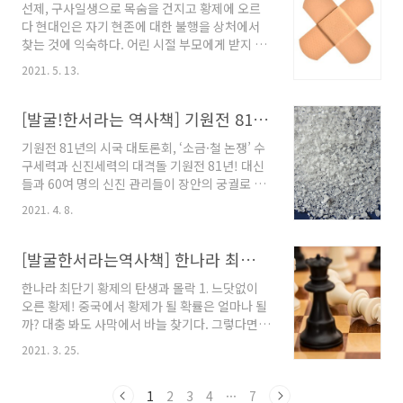
선제, 구사일생으로 목숨을 건지고 황제에 오르
년간의 행적, 그 중에서도 선제와 곽광의 8년 간
다 현대인은 자기 현존에 대한 불행을 상처에서
의 힘 관계를 살펴볼 필요가 있다. 왜냐하면 아무
찾는 것에 익숙하다. 어린 시절 부모에게 받지 못
것도 없이 재위에 오른 선제가 곽광의 권력을 해
한 애정결핍을 시작으로, 이별에, 재수에, 취업실
체하고, 조정의 헤게모니를 장악하는 데 무려 8년
2021. 5. 13.
패까지, 이 상처로 아프고, 저 상처로 아프다. 정
이라는 시간이 걸렸기 때문이다. 지금부터 그 이
말 삶의 불행이 상처에 기인하는 것일까? 그렇다
야기를 해보려 한다. 1. 힘이 없는 군주가 살아남
면 이런 상처는 어떨까? 천애고아에, 한때는 고귀
[발굴!한서라는 역사책] 기원전 81년의 시국 대토론회, ‘소금·철 논쟁’
는 법 선제 초기 8년은 곽광의 시대였다. 곽광..
한 황족이었으나 자신의 의지와는 상관없이 역적
기원전 81년의 시국 대토론회, ‘소금·철 논쟁’ 수
의 자손이 되어 밑바닥으로 떨어진 삶. 오늘날 현
구세력과 신진세력의 대격돌 기원전 81년! 대신
대인의 상처와 견주어도 결코 부족함이 없는 불
들과 60여 명의 신진 관리들이 장안의 궁궐로 호
행한 삶의 조건이다. 그런데 이 상처의 주인공은
출되었다. 어린 소제가 등극한 지 6년, 조정에서
훗날 유하의 뒤를 이어 황제에 올라, 위대한 군주
2021. 4. 8.
는 각 제후국에 조서를 내려 덕행이 뛰어난 선비
에게만 붙는 시호 선(宣)을 부여받은, 선제 유병
[賢良]들과 학문이 뛰어난 선비[文學]들을 천거
이다. 이것이 과연 삶의 조건만으로 설명이 가능
케 했다. 말하자면 각 지역의 숨은 인재들을 추천
[발굴한서라는역사책] 한나라 최단기 황제의 탄생과 몰락
한 일일까? 우리는 마치 모든 것을 다 갖춰야 불
받은 것이다. 추천받은 인재 중 60여 명을 선발하
행..
한나라 최단기 황제의 탄생과 몰락 1. 느닷없이
여 조정으로 불러들였다. 그리고는 이들 신진 관
오른 황제! 중국에서 황제가 될 확률은 얼마나 될
리들과 대신들을 한 자리에 모아놓고 시국 대토
까? 대충 봐도 사막에서 바늘 찾기다. 그렇다면
론회를 벌였다. 주제는 백성들이 고통을 겪는 이
이런 확률은 어떨까? 황제가 되었다가, 폐황제가
유와 그 해결 방안이었다. 중국 역사상 유례가 없
2021. 3. 25.
될 확률은? 믿기 어렵겠지만, 한나라의 역사에는
는 시국 대토론회! 분명 전무후무한 아주 특별한
실제로 이 엄청난 확률로 황제가 되었다가 무려
사건이었다. 이것이 그 유명한 ‘염철(鹽鐵) 논쟁’
27일 만에 폐황제가 된 황손이 있었다. 그는 창읍
1
2
3
4
···
7
즉 ‘소금과 철의 전매에 관한 논쟁’이다..