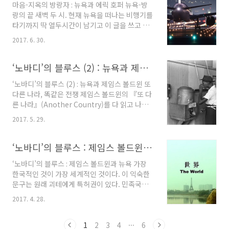
마음-지옥의 방랑자 : 뉴욕과 에릭 호퍼 뉴욕-방
위해서라면 기꺼이 몸의 정기신(精氣神)을 불살
랑의 끝 새벽 두 시. 현재 뉴욕을 떠나는 비행기를
라 연료로 쓰는 열정맨. 요즘 같은 세상에 모범적
타기까지 딱 열두시간이 남기고 이 글을 쓰고 있
인 일꾼이라고 하겠다. 요즘 지구촌에서 이렇지
다. 사 년 전 멋모르고 뉴욕에 온 후 한국으로 돌
않은 곳이 얼마나 되겠냐마는, 헬뉴욕은 헬조선
2017. 6. 30.
아가는 처음이자 마지막 비행기다. 뉴욕의 마지
보다 몇 단계 더 앞서 간다고 할 수 있겠다. 이곳
막 밤에 글을 쓰면서 지나친 감상에 빠지지 않을
은 백수가 존재하지도 않고 존재할 수도 없는 도
까 겁이 난다. 훗날 이 글을 떠올리며 ‘이불킥’ 하
‘노바디’의 블루스 (2) : 뉴욕과 제임스 볼드윈
시다. 만인은 노동시장에 던져진다. 특히나 이..
고 싶지는 않다. 그러나 불필요한 감상을 털어버
‘노바디’의 블루스 (2) : 뉴욕과 제임스 볼드윈 또
린 후에도 하나의 사실만은 내 마음에 분명하게
다른 나라, 똑같은 전쟁 제임스 볼드윈의 『또 다
남는다. 내가 뉴욕을 떠나는데 마침내 성공했다
른 나라』(Another Country)를 다 읽고 나서
는 것이다. 이 평범한 사실 앞에서 나는 자축(自
들었던 첫 번째 생각. 이것은 나에게 말 그대로
祝)을 아끼지 않으련다. 이 말이 무슨 뜻인지는
2017. 5. 29.
‘또 다른 나라’다. 이 소설은 1950년 대 뉴욕, 인
뉴욕에 살아보지 않은 사람은 알 수 없고, 내가 구
종주의의 삼엄한 압박 속에서 흑백 남녀가 벌이
체적으로 어떻게 뉴욕을 떠나기로 결심했는지는
는 사랑싸움과 사회와의 갈등을 이야기한다. 그
‘노바디’의 블루스 : 제임스 볼드윈과 뉴욕
나 자신 밖에는 알 수 없다. 남들의 눈에는..
러나 나는 읽는 내내 그 어떤 등장인물에게도 감
‘노바디’의 블루스 : 제임스 볼드윈과 뉴욕 가장
정이입을 할 수 없었다. 오, 물론 나는 인종차별주
한국적인 것이 가장 세계적인 것이다. 이 익숙한
의에 반대하는 사람이다. 나도 마이너리티로 분
문구는 원래 괴테에게 특허권이 있다. 민족국가
류되는 황인종이니까 달리 선택의 여지가 없다.
(nation-state)끼리의 전면전이 시작되던 19세
그렇지만 볼드윈의 나라에서는 한국에서 20년을
2017. 4. 28.
기 유럽에서 괴테는 다양성을 긍정해야 한다는
살았고 같은 인종(대만인)과 쭉 연애한 내 노란
의미로 ‘가장 민족적인 것이 가장 세계적인 것’이
피부를 찾아볼 수 없다. 이래서 이방인이 불리한
라는 말을 남겼는데, 한 세기 후에 후발주자 민족
1
2
3
4
···
6
것이다. 현지인처럼 서로가 ..