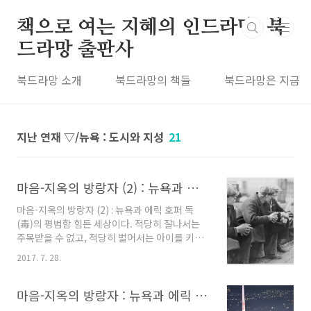
본문 바로가기
책으로 여는 지혜의 인드라망, 북
드라망 출판사
북드라망 소개
북드라망의 책들
북드라망은 지금
지난 연재 ▽/뉴욕 : 도시와 지성
21
마음-지옥의 방랑자 (2) : 뉴욕과 에릭 호퍼
마음-지옥의 방랑자 (2) : 뉴욕과 에릭 호퍼 독
(毒)의 평범함 힘든 세상이다. 적당히 잘나서는
주목받을 수 없고, 적당히 벌어서는 아이를 키울
수 없으며, 적당히 내 걸 포기해도 선해질 수가 없
2017. 7. 28.
다. ‘적당히’라는 단어가 실종된 이런 이상한 환경
에서는 비정상적인 인간이 정상이 된다. 독한 인
간이다. 스스로를 극한으로 몰아붙여 외부와 내
마음-지옥의 방랑자 : 뉴욕과 에릭 호퍼
부의 한계를 뛰어넘는 슈퍼맨. 좋은 결과를 내기