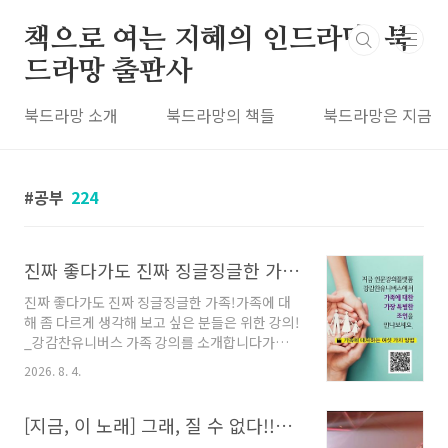
본문 바로가기
책으로 여는 지혜의 인드라망, 북
드라망 출판사
북드라망 소개
북드라망의 책들
북드라망은 지금
공부
224
진짜 좋다가도 진짜 징글징글한 가족! 가족에 대해 좀 다르게 생각해 보고 싶은 분들은 위한 강의! _강감찬유니버스 가족 강의를 소개합니다
진짜 좋다가도 진짜 징글징글한 가족!가족에 대
해 좀 다르게 생각해 보고 싶은 분들은 위한 강의!
_강감찬유니버스 가족 강의를 소개합니다가족처
럼 가깝고도 먼 존재가 있을까요. 모 선생님께서
2026. 8. 4.
는 성인이 된 가족들은 서로 생사 확인만 하면 된
다고 말씀해 주신 적이 있는데요, 그때 격하게 공
감했던 기억이 있습니다. 그런데 가족과의 관계
[지금, 이 노래] 그래, 질 수 없다!!_자드(ZARD)의 마케나이데(負けないで; 지지 말아요)
는 화목하거나 갈등하거나. 이 둘만 있을까요. 당