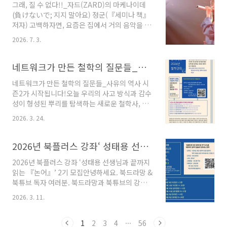
그래, 질 수 없다!!_자드(ZARD)의 마케나이데
연히 그럴 리가 없겠지요. 가족과도 잘 지내기 위
(負けないで; 지지 말아요) 정군(『세미나 책』
한 '공부'가 필요합니다. 고전 속 가족을 보며, '가
저자) 고백하자면, 요즘은 집에서 거의 음악을 듣
족'이라는 가까운 관계에서 우리 사회 속 관계까
지 않는다. 방이나 거실에 간단하게 음악을 들 수
지 살펴보는 기회를 만나시기 바랍니다. 가족을
2026. 7. 3.
있는 시스템을 마련해 놓았지만, 사실 그것들을
고전으로 다시 읽는 방법, 강감찬유니버스 강의
언제 켰는지 잘 기억이 나지 않을 정도다(대략 두
에 접속하세요. ☆ 강감찬 유니버스 회원이 되시
어달쯤 된 것 같다). 그렇다고 해서 음악 자체를
네트워크가 만든 철학의 질문들_사유의 역사 시즌2가 시작됩니다!
고, 여기를 클릭하시면 가족 강의를 들으실 수 ..
아예 듣지 않는 것은 아니다. 세미나나 강의를 하
네트워크가 만든 철학의 질문들_사유의 역사 시
러 가는 길이면, 꼭 이어폰을 챙겨서 가곤 하니까.
즌2가 시작됩니다!오늘 우리의 사고 방식과 감수
그리고 그 외에 집에서 자전거를 탈 때에도 꼭 음
성이 형성된 뿌리를 탐색하는 새로운 철학사, 사
악을 듣는다. 나는 매년 봄부터 겨울 초입까지 꽤
유의 역사가 성황리에 시즌1을 진행 중입니다. 고
진지하게 ‘집에서’ 자전거를 탄다. 물론 사정이 허
2026. 3. 24.
대의 연결들을 살펴본 시즌1에 이어 시즌2는 중
락할 때면 나가기도 하지만, 일단은 집에서 타는
세의 발명들을 통해 철학적 질문들을 던져 봅니
게 우선이다. 왜냐하면 집에서 자전거를 타야 프
다. ‘중세’를 흔히 ‘암흑시대’라고 표현하곤 하는
2026년 북플러스 강좌‘ 성태용 선생님과 끝까지 읽는 『논어』’ 2기 모집
로그램에 따라 특정한 강도..
데, 이런 어법에는 근대의 오만이 깔려 있지요. 말
2026년 북플러스 강좌 ‘성태용 선생님과 끝까지
하자면 빛(근대)이 있기 이전, 어둠의 시대로 중
읽는 『논어』’ 2기 모집안녕하세요. 북드라망 &
세를 표상하는 식입니다. 그런데 정말 그럴까요?
북튜브 독자 여러분. 북드라망과 북튜브의 강좌
그럴 리가 없습니다. 어느 시대건 그 시대에 사는
플랫폼 ‘북+(플러스) 유니버스’에서 ‘성태용 선생
사람들은 자신이 체험에 비추어 자기 시대를 판
2026. 3. 11.
님과 끝까지 읽는 『논어』’ 시즌 2 수강생을 모
단했을 겁니다. 이를테면 종교개혁과 농민혁명의
집합니다. 지난 2월부터 시작된 시즌 1에서는
한복판에서 태어난 중세 끝자락의 독일인은 자신
「학이」, 「위정」, 「팔일」을 함께 읽었습니
1
2
3
4
···
56
의 시대를 급격한 변화를 맞이한 대혼란의 시대