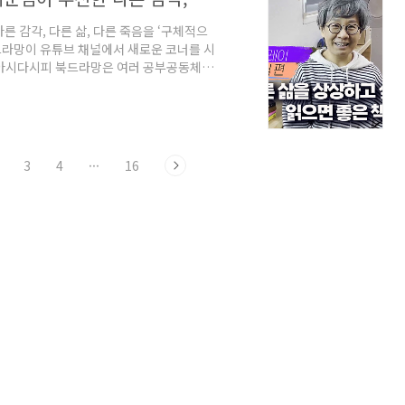
른 감각, 다른 삶, 다른 죽음을 ‘구체적으
북드라망이 유튜브 채널에서 새로운 코너를 시
. 아시다시피 북드라망은 여러 공부공동체들
감이당·남산강학원·나루·사이재·하심당,
체에서 공부하시는 선생님들 가운데 달마다
리는 코너입니다. 그냥 좋은 책 추천도 좋
담당하신 선생님이 자유롭게 키워드나 주제를
3
4
···
16