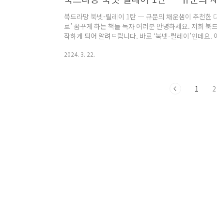
북드라망 북넷-릴레이 1탄 ― 규문의 채운샘이 추천한 다
로’ 꿈꾸게 하는 책들 독자 여러분 안녕하세요. 저희 
작하게 되어 알려드립니다. 바로 ‘북넷-릴레이’인데요
과 네트워크를 맺고 있습니다. 서울 필동에 자리 잡은 
2024. 3. 22.
혜화동의 규문, 경기도 용인의 문탁네트워크 등의 공동
한 분씩을 찾아가 그 분이 추천하는 책을 받아 소개해 드
겠지만, 약간의 주제가 있으면 더 좋겠지요. 추천을 
정하셔서 책 3권을 소개해 주실 텐데요, 첫 타..
1
2