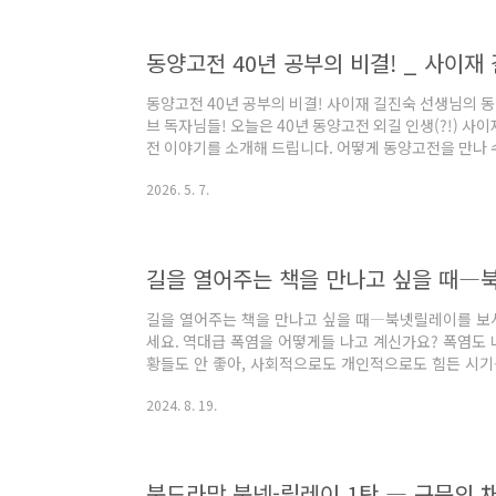
습이 그려지듯 떠오르는 '산목' 편의 이야기에서 장자는
'인간세'의 이야기에서는 상대를 이기..
동양고전 40년 공부의 비결! 사이재 길진숙 선생님의 
브 독자님들! 오늘은 40년 동양고전 외길 인생(?!) 
전 이야기를 소개해 드립니다. 어떻게 동양고전을 만나 수
공부의 비결은 무엇인지 알려드립니다. 북튜브에서 지난 
2026. 5. 7.
의』에서 동양고전 편을 써주신 길진숙 선생님의 '동양고전
으러 가보시죠!
길을 열어주는 책을 만나고 싶을 때―
길을 열어주는 책을 만나고 싶을 때―북넷릴레이를 보
세요. 역대급 폭염을 어떻게들 나고 계신가요? 폭염도 
황들도 안 좋아, 사회적으로도 개인적으로도 힘든 시기를
이 잘 보이지 않는 이럴 때 괜히 ‘운세’도 한번 보게 되
2024. 8. 19.
가 갈 길을 알려 주는 책들을 만나는 건 어떨까요? 북
넷릴레이’에는 공부공동체에서 공부하시는 선생님들께서
신데요, ‘여름에 읽으면 등골이 서늘해지는 동화책’, ‘공
의 철학적 의미를 해석한 책’, ‘출구를 찾고 싶을 때..