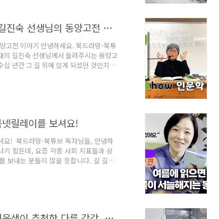
 세상 만물이 서로 얽혀 있음을 전합니다.또
동양고전 40년 공부의 비결! _ 사이재 길진숙 선생님의 동양고전 이야기
동양고전 이야기 안녕하세요. 북드라망-북튜
사이재의 길진숙 선생님께서 들려주시는 동양고
십 년간 그 길 위에 있게 되셨던 것인지,
1월에 출간한 『why&how 인문학 강
' 왜, 어떻게 공부해야 하는지, 지금 들
북넷릴레이를 보셔요!
셔요! 북드라망-북튜브 독자님들, 안녕하
나기 힘든데, 요즘 각종 사회 지표들과 상
 보내는 분들이 많을 듯합니다. 갈 길
고 하는데요. 운세보다 더 확실한(?) 내
드라망 유튜브에서 절찬리에 공개 중인 ‘북
 여러 키워드로 책들을 소개해 주고 계
부의 길을 선물해 주는 책’, ‘예수와 바울
북드라망 북넷-릴레이 1탄 ― 규문의 채운샘이 추천한 다른 감각, 다른 삶, 다른 죽음을 ‘구체적으로’ 꿈꾸게 하는 책들