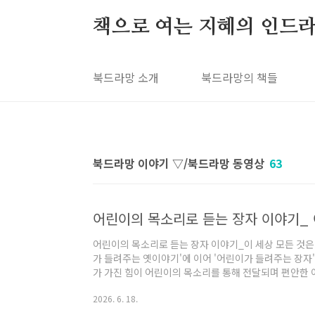
본문 바로가기
책으로 여는 지혜의 인드라
북드라망 소개
북드라망의 책들
북드라망 이야기 ▽/북드라망 동영상
63
어린이의 목소리로 듣는 장자 이야기_이 세상 모든 것
가 들려주는 옛이야기'에 이어 '어린이가 들려주는 장자
가 가진 힘이 어린이의 목소리를 통해 전달되며 편안한
생각해 보는 시간을 갖게 합니다. 첫번째 편에서는 『장자
2026. 6. 18.
든 것은 연루되어 있다', 그리고 '인간세'에 나오는 '상
들려드립니다.매미를 노리는 사마귀, 사마귀를 노리는 까