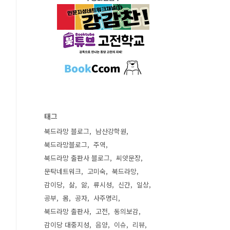
태그
북드라망 블로그
남산강학원
북드라망블로그
주역
북드라망 출판사 블로그
씨앗문장
문탁네트워크
고미숙
북드라망
감이당
삶
앎
류시성
신간
일상
공부
몸
공자
사주명리
북드라망 출판사
고전
동의보감
감이당 대중지성
음양
이슈
리뷰