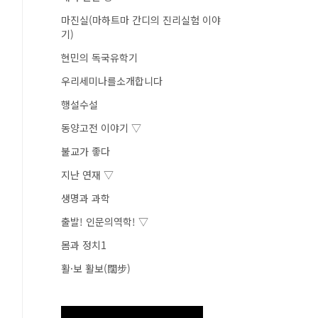
마진실(마하트마 간디의 진리실험 이야
기)
현민의 독국유학기
우리세미나를소개합니다
행설수설
동양고전 이야기 ▽
불교가 좋다
지난 연재 ▽
생명과 과학
출발! 인문의역학! ▽
몸과 정치1
활·보 활보(闊步)