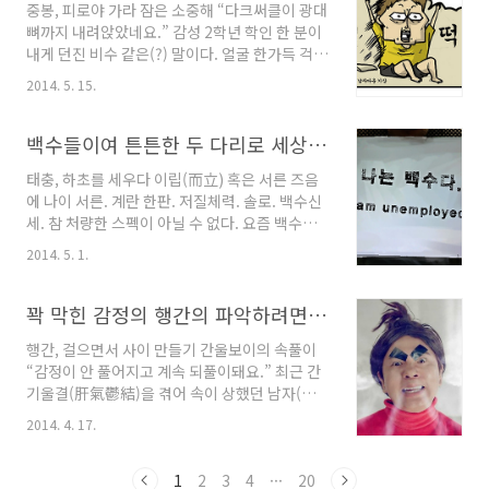
중봉, 피로야 가라 잠은 소중해 “다크써클이 광대
상!^^ 대체 근육이란 언제부터 이토록 ‘추앙’받
뼈까지 내려앉았네요.” 감성 2학년 학인 한 분이
아온 것인가. 사실 동양에서 근육이 강조된 적은
내게 던진 비수 같은(?) 말이다. 얼굴 한가득 걱정
거의 없다.(참 다행이다.^^) 무사들을 그린 그림
스런 표정을 감추지 않고 다시 한마디 던지신다.
만 봐도 알 수 있다. 동양화에 등장하는 무사들의
2014. 5. 15.
“포성 공부가 사람 잡네요. 쯔쯧” 이번엔 혀까지
몸은 얼핏 보면 어린아이의 몸처럼 보인다. 귀엽
차신다. 나는 할 말이 없어서 머뭇거리다 부리나
고 매끈한 곡선으로 이루어져 있다. 반대로 울퉁
케 엘리베이터를 타고 1층으로 내려와 베어하우
백수들이여 튼튼한 두 다리로 세상을 딛고 서라! - 태충혈
불퉁하고 보기만 해도 주눅이 드는..
스로 향한다. 길을 걸으면서도 머릿속에는 가서
태충, 하초를 세우다 이립(而立) 혹은 서른 즈음
해야 할 일들을 생각한다. 독송에서 강의할 방제
에 나이 서른. 계란 한판. 저질체력. 솔로. 백수신
발제해야 하고, 혈자리 원고 써야 하고, 『천 개의
세. 참 처량한 스펙이 아닐 수 없다. 요즘 백수들
고원』 세미나 발제해야 하고, 목성에서 강의할
신세가 대~충 이렇다. 학벌은 빵빵하고 온갖 자격
『동의보감』 원고 써야 하고…. 두 주간 나에게
2014. 5. 1.
증은 죄다 갖고 있는데도 백수다. 거기다 연애도
몰려 있는 일들로 머리가 복잡하다. 그 마음이 고
잘 안 된다. 비참(?)하지만 현실이다. 원조 백수,
스란히 얼굴에 드러난 것일까? 그러고 보면 사람
공자(孔子). 그의 상황도 별반 다를 게 없었다. 몇
꽉 막힌 감정의 행간의 파악하려면? 간기(肝氣)를 조절하라! - 행간혈
들은 저마다 누군가에게는 의사다. 그..
몇 말단직(인턴)을 거치긴 했지만 변변한 직업도
행간, 걸으면서 사이 만들기 간울보이의 속풀이
수입도 없는 백수였다. 하지만 공자는 이 백수-시
“감정이 안 풀어지고 계속 되풀이돼요.” 최근 간
절을 이립(而立)의 시기였다고 회상했다. 스스로
기울결(肝氣鬱結)을 겪어 속이 상했던 남자(이
세상을 향해 떳떳이 설 수 있었던 시기라는 뜻이
하 간울보이)의 첫마디다. “의견이 안 맞아 화가
다. 립(立)은 그 청춘의 환희를 고스란히 보여주
2014. 4. 17.
났는데 얘기를 하면 끝날 줄 알았어요. 근데 얘기
는 글자였다. 가진 것 하나 없이도 두 팔과 두 다
를 하면 할수록 계속 쌓이기만 하는 거예요. 화가
리를 크게 벌리고(大) 대지(一) 위에 당당히 서는
났던 일이 자꾸 리플레이 되면서 얘기한 것들이
1
2
3
4
···
20
것. 그것이 선다..