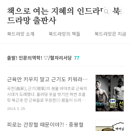
본문 바로가기
책으로 여는 지혜의 인드라망, 북
드라망 출판사
북드라망 소개
북드라망의 책들
북드라망은 지금
출발! 인문의역학! ▽/혈자리서당
77
근육만 키우지 말고 근기도 키워라 - 곡천혈
곡천(曲泉), 근기(根氣)의 샘물 바야흐로 근육의
시대가 도래했다. 훌러덩 옷을 벗기만 하면 초콜
릿 복근과 잔 근육들로 무장한(!) 몸들이 드러난
다. 비단 TV에서만이 아니다. 전 국민이 ‘근육=건
2014. 5. 29.
강’이라는 도식 하에 근육 만들기에 몰두해 있다.
이즈음의 나의 몸. d자형 몸매와 근육이라고는 찾
아볼 수도 없는 이 몸은 게으름의 상징으로 낙인
피로는 간장혈 때문이야?! - 중봉혈
찍혔다. 아, 근육만 알아주는 이 더럽고 분한 세