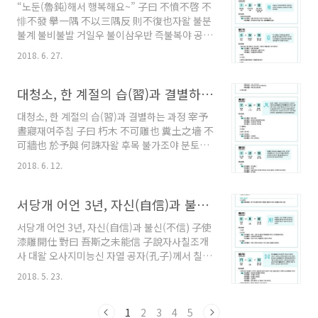
“노둔(魯鈍)해서 행복해요~” 子曰 不憤不啓 不
‘나’는 잊고 다른 사람들이 하자는 것에 맡기기만
悱不發 擧一隅 不以三隅反 則不復也자왈 불분
하면 어떻게든 즐거운 분위기에 휩쓸려 다닐 수
불계 불비불발 거일우 불이삼우반 즉불복야 공자
있다. 하지만 둘이서 가는 여행은 다르다. 온전히
(孔子)께서 말씀하셨다. “마음속으로 통하려고
서로에게 집중된 상태에서 자신의 반응을 숨길
2018. 6. 27.
노력하지 않으면 열어주지 않으며, 애태워하지
수 없다. 생각해보니 그동안 여자친구 말고는 누
않으면 말해주지 않되, 한 귀퉁이를 들어주었는
군가와 단 둘이 여행을 가본 적이 없었다. 한 달이
데 이것을 가지고 남은 세 귀퉁이를 되돌아보지
대청소, 한 계절의 습(習)과 결별하는 과정
라는 긴 시간을 보낸 적은 더더구나 없었다..
않으면 다시 더 일러주지 않아야 한다.” - 〈술
대청소, 한 계절의 습(習)과 결별하는 과정 宰予
이〉 8장 =글자풀이= =주석풀이= 〈위정〉편 4
晝寢재여주침 子曰 朽木 不可雕也 糞土之墻 不
장에 따르면, 공자는 15살에 배움을 뜻을 둔(志
可牆也 於予與 何誅자왈 후목 불가조야 분토지
學) 뒤로, 이립과 불혹을 거쳐 50살에 이르러 천
장 불가오야 어여여 하주 子曰 始吾於人也 聽其
명을 알게 됐다고 한다(知天命). 이와 같은 삶을
2018. 6. 12.
言而信其行 今吾於人也 聽其言而觀其行 於予
한마디로 요약한다면, ‘끊임없는 배움’ 정도가 될
與 改是자왈 시오어인야 청기언이신기행 금오어
것이다. 공자뿐만이 아니다. 모든 고수들은 긴 시
인야 청기언이관기행 어여여 개시 재여(宰予)가
서당개 어언 3년, 자신(自信)과 불신(不信)
간 동안 꾸준히 노력해서 자신의 영역을 일군다.
낮잠을 자자, 공자(孔子)께서 말씀하셨다. “썩은
그들에..
서당개 어언 3년, 자신(自信)과 불신(不信) 子使
나무는 조각할 수 없고, 거름흙으로 쌓은 담장은
漆雕開仕 對曰 吾斯之未能信 子說자사칠조개
흙손질 할 수가 없다. 내 재여(宰予)에 대하여 꾸
사 대왈 오사지미능신 자열 공자(孔子)께서 칠조
짖어 뭐하겠는가?” 또 말씀하셨다. “내가 처음에
개(漆雕開)에게 벼슬하기를 권하셨다.칠조개가
는 남에 대하여 그의 말을 듣고 그의 행실을 믿었
2018. 5. 23.
대답했다. “저는 벼슬하는 것에 대해 아직 자신할
으나, 이제 나는 남에 대하여 그의 말을 듣고 다시
수 없습니다.” 하니, 공자(孔子)께서 기뻐하셨다.
그의 행실을 살펴보게 되었다. 나는 재여(宰予)
- 〈공야장〉편 5장 =글자 풀이==주석 풀이=공
1
2
3
4
5
때문에 이 버릇을 고치게 되었노라.” - 〈공야