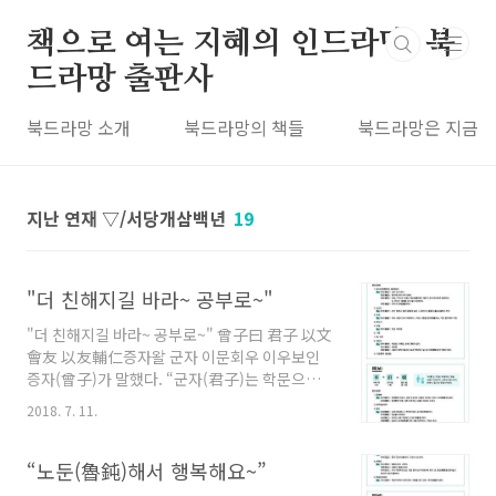
본문 바로가기
책으로 여는 지혜의 인드라망, 북
드라망 출판사
북드라망 소개
북드라망의 책들
북드라망은 지금
지난 연재 ▽/서당개삼백년
19
"더 친해지길 바라~ 공부로~"
"더 친해지길 바라~ 공부로~" 曾子曰 君子 以文
會友 以友輔仁증자왈 군자 이문회우 이우보인
증자(曾子)가 말했다. “군자(君子)는 학문으로
써 벗을 모으고, 벗으로써 인(仁)을 보충한다.” -
2018. 7. 11.
〈안연(顔淵)〉 24장 =글자풀이= =주석풀이=
혼자서 가는 여행은 그렇게 힘들지 않다. 누군가
에게 맞추지 않고 자기 혼자 다니고 싶은 대로 다
“노둔(魯鈍)해서 행복해요~”
니면 된다. 셋 이상이서 가는 여행은 더 쉽다.