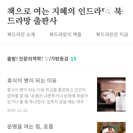
본문 바로가기
책으로 여는 지혜의 인드라망, 북
드라망 출판사
북드라망 소개
북드라망의 책들
북드라망은 지금
출발! 인문의역학! ▽/기탄동감
15
휴식이 병이 되는 이유
휴식이 병이 되는 이유 학교를 졸업하고 간간히
알바를 할 때, 내 몸은 나른하거나 밤샘에 찌들어
있거나 둘 중 하나였다. 일하지 않을 때는 대부분
잠을 자거나 깨어 있어도 집에서 아무것도 하지
2016. 12. 22.
않을 때가 많았다. 그런데 잠을 아무리 자도 늘 기
운이 없었으며 힘든 일도 하지 않았는데 피곤하
단 말을 달고 살았다. 그러다가 갑작스럽게 일이
운명을 여는 힘, 호흡
생기면 무조건 일을 했다. 늦은 밤 일이 끝나야 겨