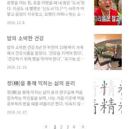
운명을 여는 힘, 호흡 어렸을 때 내 꿈은 ‘도사’였
우 김밥천국에서 해장국으로 배를 채우는 등 식
다. 지금도 내 별명은 ‘신도사’다.(^^) 사주가 어
생활이 불규칙했다. 잘 먹고 푹 자는데 몸은 늘 무
떻고 음양이 치우쳤고, 오행이 어쩌니 하는 소리
겁고 피곤했다. 왜 그런 걸까? 딱히 몸에 이상이
를 하니까 얻은 별명이다. 도사의 꿈은 이루지 못
있는 것도 아니었다. 오랫동안 그 이유는 알 수 없
2016. 12. 8.
했지만 도사라는 별명이 싫지 않다. 어렸을 적부
었다. 그러다 『동의보감』을 보면서 그 이유를
터 책이나 영화에 나오는 도사나 신선이 좋았다.
알게 되었다. 한가해도 병이 생긴다 구선이 말했
왜 도사가 좋았을까 생각해 보니 천년은 너끈히
밥의 소박한 건강
다. “사람에게 나른해지는 병이 까닭 ..
살아온 것 같은 모습이지만 욕망이나 세속에 찌
밥의 소박한 건강 8년 전 부천의 10평짜리 가게
들지 않은 모습에 끌렸나보다. 아무 것에도 메이
에서 건강식품을 팔았다. ‘건강을 지켜야 한다’,
지 않고 자유롭게 사는 모습이 좋았다. 바람처럼
'건강하기 위해 병을 막아야 한다', ‘유기농 인증
구름처럼! 요즘 『동의보감』을 읽다보니 어렸
을 받은 식품을 먹어야 건강하다’. 손님들에게 건
을 때 좋아했던 도사나 신선 이야기가 나와 재미
2016. 11. 10.
강과 음식의 중요성을 반복해서 말했다. 사람들
있게 읽고 있다. 도사에 관심 있으신 분들은 『동
에게 그렇게 말할수록 건강해지고 싶은 욕망이
의보감』을 읽어보시길. 인간은 누구나 태어난
커졌다. 나에게 건강은 병이 없는 상태였다. 병으
정(精)을 통해 익히는 삶의 윤리
이상 자연의 이치에 따라 죽음을 맞게 된다. 그
로 육체와 정신이 무기력해진다고 생각했고 통증
래..
정(精)을 통해 익히는 삶의 윤리 연구실에 처음
도 피하고 싶었다. 일하고 공부하고 여행하고 사
접속하는 학인들을 보며, 나는 가끔 이곳에 처음
람들을 만나는 등 원하는 걸 하는데 몸이 장애가
공부하러 왔을 때를 떠올리곤 한다. 익숙지 않은
되지 않아야 했다. 그러기 위해서 건강식을 먹는
공간, 모르는 사람들, 생소한 책들 등 그 모든 것
게 제일 중요하다고 생각했다. 책과 인터넷의 정
2016. 10. 27.
이 새로웠던 그 때, 나에게 가장 낯설게 느껴졌던
보로 건강한 음식에 대한 정답을 찾았다. 친환경
것은 연구실에서 사용하는 언어였다. 같은 나라
음식을 챙겨먹기 시작했다. 식품첨가물과 육고기
말인데 뭐 얼마나 차이가 있겠냐 싶겠지만 바깥
1
2
3
4
를 식사에서 최대한 배제했고 커피, 빵, 과자와