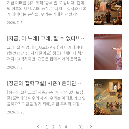
지금 미래를 읽기 위해 '중세 말'로 갑니다! 팬데
연히 그럴 리가 없겠지요. 가족과도 잘 지내기 위
믹 이후의 세계. AI의 등장. 무너지는 질서와 새롭
한 '공부'가 필요합니다. 고전 속 가족을 보며, '가
게 태어나는 규칙들. 우리는 거대한 전환기의 한
족'이라는 가까운 관계에서 우리 사회 속 관계까
가운데를 지나고 있습니다. 그렇다면 이전의 전
지 살펴보는 기회를 만나시기 바랍니다. 가족을
2026. 7. 8.
환기는 어땠을까요? 정군의 철학교실 "사유의 역
고전으로 다시 읽는 방법, 강감찬유니버스 강의
사" 시즌3은 '중세 말'이라는 거대한 실험실에서
에 접속하세요. ☆ 강감찬 유니버스 회원이 되시
오늘을 읽습니다. 흑사병은 어떻게 세상을 바꾸
[지금, 이 노래] 그래, 질 수 없다!!_자드(ZARD)의 마케나이데(負けないで; 지지 말아요)
고, 여기를 클릭하시면 가족 강의를 들으실 수 ..
었을까? 원근법은 왜 탄생했을까? 회계장부와 표
그래, 질 수 없다!!_자드(ZARD)의 마케나이데
준화된 교과서는 어떻게 근대를 만들었을까? 역
(負けないで; 지지 말아요) 정군(『세미나 책』
사는 과거가 아니라 미래를 읽는 가장 오래된 기
저자) 고백하자면, 요즘은 집에서 거의 음악을 듣
술입니다. 시즌1, 2를 듣지 않으셨다고요? 괜찮
지 않는다. 방이나 거실에 간단하게 음악을 들 수
습니다. 시즌3부터도 충분히 따라올 수 있습니
2026. 7. 3.
있는 시스템을 마련해 놓았지만, 사실 그것들을
다. 세상이 바뀌는 순간을 이해하고 싶다면, 7월
언제 켰는지 잘 기억이 나지 않을 정도다(대략 두
12일 일요일, 함께 시작하세요. 👋 이런 분들은
어달쯤 된 것 같다). 그렇다고 해서 음악 자체를
[정군의 철학교실] 시즌3 온라인 강의 2차 모집 중! ⌛
절대 놓치지 마세요! 격동기의 역사와 철학을..
아예 듣지 않는 것은 아니다. 세미나나 강의를 하
[정군의 철학교실] 시즌3 온라인 강의 2차 모집
러 가는 길이면, 꼭 이어폰을 챙겨서 가곤 하니까.
중! ⌛팬데믹 이후의 세계, 우리는 어디로 가고 있
그리고 그 외에 집에서 자전거를 탈 때에도 꼭 음
을까요? 그 답을 찾기 위해, 지금 우리와 가장 닮
악을 듣는다. 나는 매년 봄부터 겨울 초입까지 꽤
아있는 '중세 말기'의 문턱으로 떠납니다. 흑사병
진지하게 ‘집에서’ 자전거를 탄다. 물론 사정이 허
2026. 6. 26.
이 바꾼 인구 구조, 원근법의 탄생, 표준화된 교과
락할 때면 나가기도 하지만, 일단은 집에서 타는
서, 그리고 신용을 증명하는 회계장부까지! 현대
게 우선이다. 왜냐하면 집에서 자전거를 타야 프
사회를 지탱하는 거대한 연결망의 씨앗들이 어떻
1
2
3
4
···
31
로그램에 따라 특정한 강도..