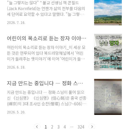
"늘 그렇지는 않다" " 불교 선생님 잭 콘필드
연히 그럴 리가 없겠지요. 가족과도 잘 지내기 위
(Jack Kornfield)는 언젠가 삶의 전부를 다음의
한 '공부'가 필요합니다. 고전 속 가족을 보며, '가
세 단어로 요약할 수 있다고 말했다. "늘 그렇지
족'이라는 가까운 관계에서 우리 사회 속 관계까
는 않다." 우리가 하루를 특정한 방향으로 이어지
지 살펴보는 기회를 만나시기 바랍니다. 가족을
2026. 7. 16.
도록 결정할까? 늘 그렇지는 않다. 친구나 친척
고전으로 다시 읽는 방법, 강감찬유니버스 강의
들이 늘 그랬던 것처럼 행동할 것 같나? 늘 그렇
에 접속하세요. ☆ 강감찬 유니버스 회원이 되시
지는 않다. 패턴이 존재하지만 패턴 자체를 복잡
어린이의 목소리로 듣는 장자 이야기_ 이 세상 모든 것은 연루되어 있다
고, 여기를 클릭하시면 가족 강의를 들으실 수 ..
하고 재미있게 만들어 패턴의 형성을 방해하는
어린이의 목소리로 듣는 장자 이야기_이 세상 모
빠진 코가 있는 것이다. 이야기란 패턴이 망가질
든 것은 연루되어 있다 북드라망채널에서 '어린
때 어떤 일이 벌어지는지에 대한 것, 빠진 코에 대
이가 들려주는 옛이야기'에 이어 '어린이가 들려
한 것이다.(대니 샤피로, 《계속 쓰기: 나의 단어
주는 장자'가 시작됩니다. 『장자』라는 텍스트
로》, 한유주 옮김, 마티, 2022, 191쪽) 미국의
2026. 6. 18.
자체가 가진 힘이 어린이의 목소리를 통해 전달
불교명상사이자 심리학자인 잭 콘필드가 말한,
되며 편안한 이야기를 듣는 듯하면서도 장자의
삶의 전부를 요약하는 세 단어는 Not always
사유를 생각해 보는 시간을 갖게 합니다. 첫번째
지금 만드는 중입니다 ― 정화 스님이 풀어 읽으신 《신심명》
so, 늘 그렇지..
편에서는 『장자』 '산목'에 나오는 내용으로,
지금 만드는 중입니다 ― 정화 스님이 풀어 읽으
'이 세상 모든 것은 연루되어 있다', 그리고 '인간
신 《신심명》 《신심명》(信心銘)은 중국 선종
세'에 나오는 '상대가 아이가 되면 그대도 아이가
(禪宗)의 3대 조사인 승찬(僧璨) 스님(?~606)이
되세요'를 들려드립니다.매미를 노리는 사마귀,
지은 것으로 전해지는 선불교의 핵심 경전입니
사마귀를 노리는 까치, 그리고 그 모습을 바라보
2026. 5. 20.
다. 짧은 한문 시의 형태로 이루어져 있지만, 선
는 장자의 모습이 그려지듯 떠오르는 '산목' 편의
(禪)의 궁극적인 경지와 수행의 지침을 가장 명확
이야기에서 장자는 세상 만물이 서로 얽혀 있음
하고 함축적으로 담고 있어 이후 동아시아 선불
1
2
3
4
···
324
을 전합니다.또 '인간세'의 이야기에서는 상대를