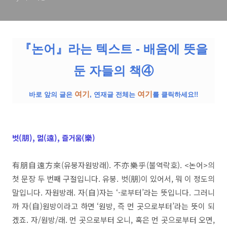
『논어』라는 텍스트 - 배움에 뜻을
둔 자들의 책④
여기
여기
바로 앞의 글은
, 연재글 전체는
를 클릭하세요!!
벗(朋), 멂(遠), 즐거움(樂)
有朋自遠方來(유붕자원방래). 不亦樂乎(불역락호). <논어>의
첫 문장 두 번째 구절입니다. 유붕. 벗(朋)이 있어서, 뭐 이 정도의
말입니다. 자원방래. 자(自)자는 ‘-로부터’라는 뜻입니다. 그러니
까 자(自)원방이라고 하면 ‘원방, 즉 먼 곳으로부터’라는 뜻이 되
겠죠. 자/원방/래. 먼 곳으로부터 오니, 혹은 먼 곳으로부터 오면,