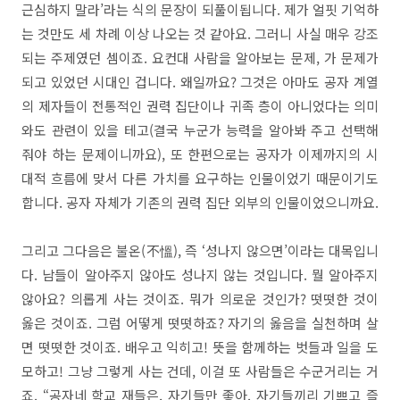
근심하지 말라’라는 식의 문장이 되풀이됩니다. 제가 얼핏 기억하
는 것만도 세 차례 이상 나오는 것 같아요. 그러니 사실 매우 강조
되는 주제였던 셈이죠. 요컨대 사람을 알아보는 문제, 가 문제가
되고 있었던 시대인 겁니다. 왜일까요? 그것은 아마도 공자 계열
의 제자들이 전통적인 권력 집단이나 귀족 층이 아니었다는 의미
와도 관련이 있을 테고(결국 누군가 능력을 알아봐 주고 선택해
줘야 하는 문제이니까요), 또 한편으로는 공자가 이제까지의 시
대적 흐름에 맞서 다른 가치를 요구하는 인물이었기 때문이기도
합니다. 공자 자체가 기존의 권력 집단 외부의 인물이었으니까요.
그리고 그다음은 불온(不慍), 즉 ‘성나지 않으면’이라는 대목입니
다. 남들이 알아주지 않아도 성나지 않는 것입니다. 뭘 알아주지
않아요? 의롭게 사는 것이죠. 뭐가 의로운 것인가? 떳떳한 것이
옳은 것이죠. 그럼 어떻게 떳떳하죠? 자기의 옳음을 실천하며 살
면 떳떳한 것이죠. 배우고 익히고! 뜻을 함께하는 벗들과 일을 도
모하고! 그냥 그렇게 사는 건데, 이걸 또 사람들은 수군거리는 거
죠. “공자네 학교 재들은, 자기들만 좋아. 자기들끼리 기쁘고 즐