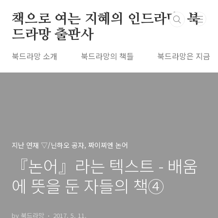
본문 바로가기
책으로 여는 지혜의 인드라망, 북
드라망 출판사
북드라망 소개
북드라망의 책들
북드라망은 지금
지난 연재 ▽/닌하오 공자, 짜이찌엔 논어
『논어』라는 텍스트 - 배움
에 뜻을 둔 자들의 책④
by 북드라망
2017. 5. 11.