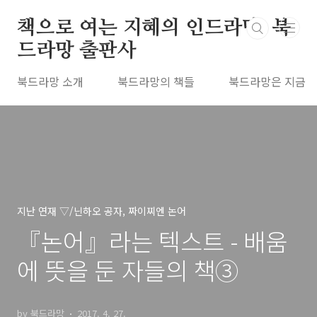
본문 바로가기
책으로 여는 지혜의 인드라망, 북
드라망 출판사
북드라망 소개
북드라망의 책들
북드라망은 지금
지난 연재 ▽/닌하오 공자, 짜이찌엔 논어
『논어』라는 텍스트 - 배움
에 뜻을 둔 자들의 책③
by 북드라망
2017. 4. 27.