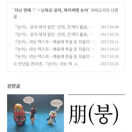
'
지난 연재 ▽
>
닌하오 공자, 짜이찌엔 논어
' 카테고리의 다른
글
『논어』 공자 제자 열전 : 안회, 천개의 물음, 천
2017.06.08
하나의 대답②
『논어』 공자 제자 열전 : 안회, 천개의 물음, 천
2017.05.25
(0)
하나의 대답
『논어』라는 텍스트 - 배움에 뜻을 둔 자들의 책
2017.05.11
(0)
④
『논어』라는 텍스트 - 배움에 뜻을 둔 자들의 책
2017.04.13
(0)
②
『논어』라는 텍스트 - 배움에 뜻을 둔 자들의 책
2017.03.30
(0)
수 천년을 견뎌낸, 『논어』라는 책
2017.03.16
(0)
(0)
관련글