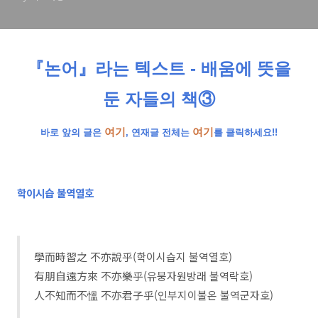
『논어』라는 텍스트 - 배움에 뜻을
둔 자들의 책③
여기
여기
바로 앞의 글은
, 연재글 전체는
를 클릭하세요!!
학이시습 불역열호
學而時習之 不亦說乎(학이시습지 불역열호)
有朋自遠方來 不亦樂乎(유붕자원방래 불역락호)
人不知而不慍 不亦君子乎(인부지이불온 불역군자호)