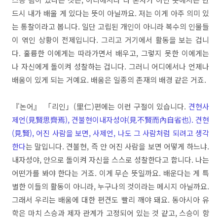
드시 내가 배울 게 있다는 뜻이 아닐까요. 저는 이게 아주 의미 있
는 통찰이라고 봅니다. 일단 고립된 개인이 아니라 복수의 인물들
이 엮인 상황이 전제입니다. 그리고 거기에서 활동을 보는 겁니
다. 훌륭한 이에게는 따라가면서 배우고, 그렇지 못한 이에게는
나 자신에게 돌이켜 성찰하는 겁니다. 그러니 어디에서나 언제나
배움이 있게 되는 거예요. 배움은 일종의 존재의 배경 같은 거죠.
『논어』 「리인」(里仁)편에는 이런 구절이 있습니다.
견현사
제언(見賢思齊焉), 견불현이내자성야(見不賢而內自省也). 견현
(見賢), 어진 사람을 보면, 사제언, 나도 그 사람처럼 되려고 생각
한다
는 말입니다. 견불현, 즉 안 어진 사람을 보면 어떻게 하느냐.
내자성야, 안으로 돌이켜 자신을 스스로 성찰한다고 합니다. 나는
어떤가를 봐야 한다는 거죠. 이게 무슨 뜻일까요. 배운다는 게 특
별한 이들의 활동이 아니라, 누구나의 것이라는 메시지 아닐까요.
그래서 우리는 배움에 대한 편견도 빨리 깨야 돼요. 동아시아 유
학은 마치 스승과 제자 관계가 고정되어 있는 것 같고, 스승이 항