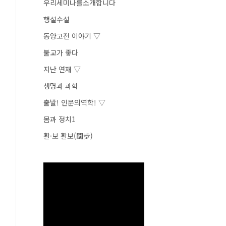
우리세미나를소개합니다
행설수설
동양고전 이야기 ▽
불교가 좋다
지난 연재 ▽
생명과 과학
출발! 인문의역학! ▽
몸과 정치1
활·보 활보(闊步)