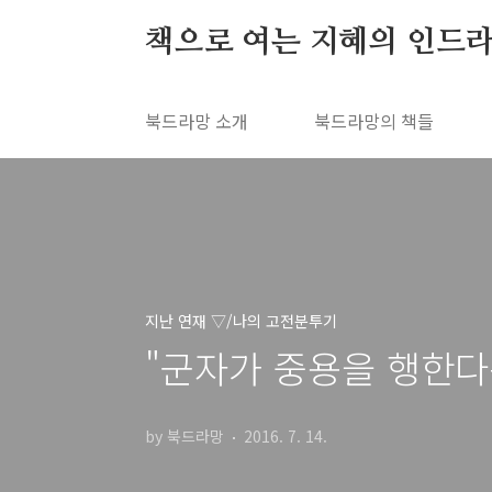
본문 바로가기
책으로 여는 지혜의 인드라
북드라망 소개
북드라망의 책들
지난 연재 ▽/나의 고전분투기
"군자가 중용을 행한다
by 북드라망
2016. 7. 14.