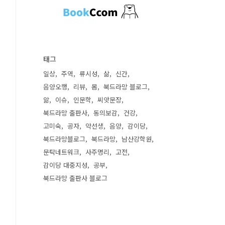
태그
일상
주역
류시성
삶
신간
음양오행
리뷰
몸
북드라망 블로그
앎
이슈
인문학
씨앗문장
북드라망 출판사
동의보감
건강
고미숙
공자
약선생
음양
감이당
북드라망블로그
북드라망
남산강학원
문탁네트워크
사주명리
고전
감이당 대중지성
공부
북드라망 출판사 블로그