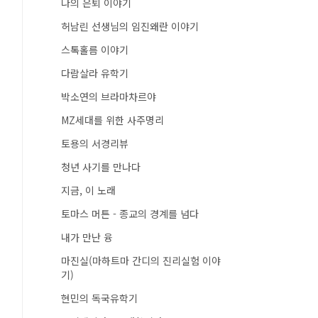
나의 은퇴 이야기
허남린 선생님의 임진왜란 이야기
스톡홀름 이야기
다람살라 유학기
박소연의 브라마차르야
MZ세대를 위한 사주명리
토용의 서경리뷰
청년 사기를 만나다
지금, 이 노래
토마스 머튼 - 종교의 경계를 넘다
내가 만난 융
마진실(마하트마 간디의 진리실험 이야
기)
현민의 독국유학기