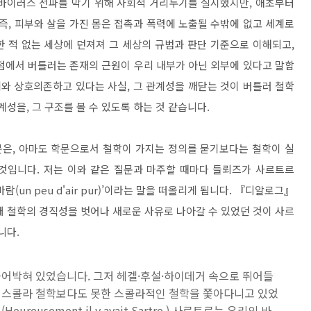
 바이러스 전파를 막기 위해 사회적 거리두기를 실시했지만, 애초부터
즉, 피부와 살을 가진 몸은 접촉과 폭력에 노출될 수밖에 없고 세계로
 적 없는 세상에 던져져 그 세상의 규범과 판단 기준으로 이해되고,
점에서 버틀러는 존재의 근원이 우리 내부가 아닌 외부에 있다고 말합
계와 상호의존하고 있다는 사실, 그 관계성을 깨닫는 것이 버틀러 철학
계성을, 그 구조를 볼 수 있도록 하는 것 같습니다.
은, 아마도 학문으로서 철학이 가지는 정의를 묻기보다는 철학이 실
것입니다. 저는 이와 같은 질문과 마주할 때마다 들뢰즈가 사르트르
람(un peu d'air pur)’이라는 말을 떠올리게 됩니다. 『디알로그』
대 철학의 경직성을 벗어나 새로운 사유로 나아갈 수 있었던 것이 사르
니다.
어박혀 있었습니다. 그저 헤겔·후설·하이데거 속으로 뛰어들
 스콜라 철학보다도 못한 스콜라적인 철학을 쫓아다니고 있었
eusement il y avait Sartre.) 사르트르는 우리의 바