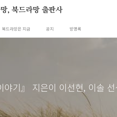
망, 북드라망 출판사
북드라망은 지금
공지
방명록
이야기』 지은이 이선현, 이솔 선