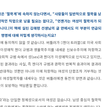
신은 ‘철학계’에 속하지 않는다면서, “사람들이 일반적으로 철학을 남
성적인 직업으로 남을 필요는 없다고, “언젠가는 여성이 철학자가 되
니다.(이 책에 실린 김애령 선생님의 글 안에서도 이 부분이 언급되
는 명명에 대해 어떻게 생각하시는지요?
동의하지 않을 것 같습니다. 버틀러가 󰡔젠더 트러블󰡕로 미국 사회
 이성애적 젠더 규범과 생물학주의를 내세운 신보수주의에 저항하고
회적 규범 속에서 성(sex)과 젠더가 이성애적으로 인식되고 있지만,
성된 결과라는 사실, 즉 젠더가 규범과 권력의 반복적 효과이며 결과라
 반대하는 것뿐만 아니라 이에 저항하는 여성의 단합조차 거부하는 것
서 여성철학자를 내세우는 것은 버틀러에겐 동전의 양면과 같습니다.
없이 모방하는 역담론일 뿐입니다.
자’라는 단일한 정체성으로서의 여성은 없습니다. 남성 중심의 철학적
 다른 이들에게는 폭력적일 수밖에 없는 배제성을 전제하기 때문입니다.