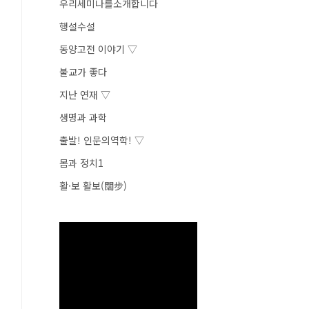
우리세미나를소개합니다
행설수설
동양고전 이야기 ▽
불교가 좋다
지난 연재 ▽
생명과 과학
출발! 인문의역학! ▽
몸과 정치1
활·보 활보(闊步)