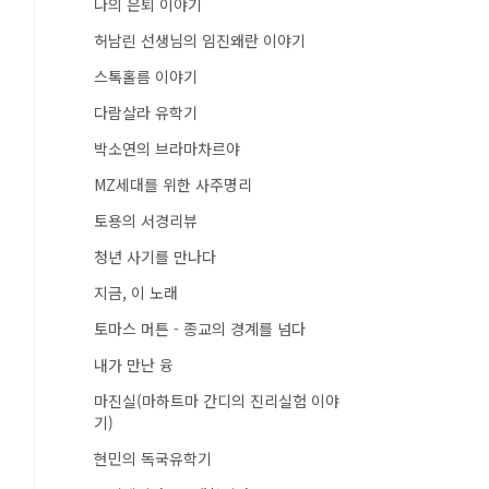
나의 은퇴 이야기
허남린 선생님의 임진왜란 이야기
스톡홀름 이야기
다람살라 유학기
박소연의 브라마차르야
MZ세대를 위한 사주명리
토용의 서경리뷰
청년 사기를 만나다
지금, 이 노래
토마스 머튼 - 종교의 경계를 넘다
내가 만난 융
마진실(마하트마 간디의 진리실험 이야
기)
현민의 독국유학기