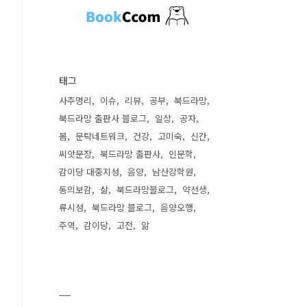
태그
사주명리
이슈
리뷰
공부
북드라망
북드라망 출판사 블로그
일상
공자
몸
문탁네트워크
건강
고미숙
신간
씨앗문장
북드라망 출판사
인문학
감이당 대중지성
음양
남산강학원
동의보감
삶
북드라망블로그
약선생
류시성
북드라망 블로그
음양오행
주역
감이당
고전
앎