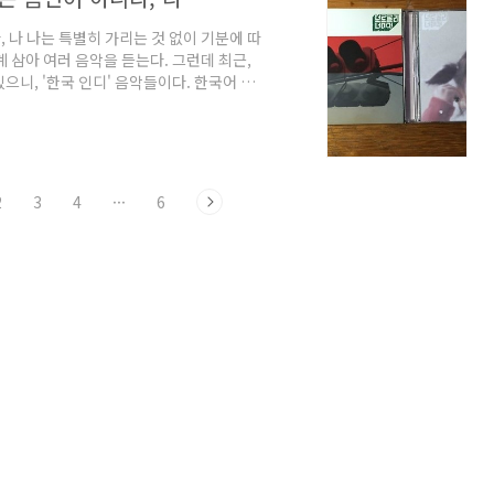
, 나 나는 특별히 가리는 것 없이 기분에 따
계 삼아 여러 음악을 듣는다. 그런데 최근,
으니, '한국 인디' 음악들이다. 한국어 가
 편이다. 아니면, 아예 보아의 초기 앨범
할 수 있겠지만, 한국 인디 음악들을 거의
 그 노래들의 가사가 별로라는 이야기가 아니
 이입이 안 된다고 해야 하나. 이를테면 남
2
3
4
···
6