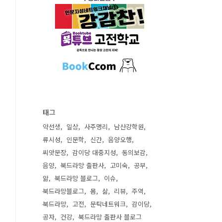
태그
약선생
일상
사주명리
남산강학원
류시성
인문학
신간
음양오행
씨앗문장
감이당 대중지성
동의보감
음양
북드라망 출판사
고미숙
공부
앎
북드라망 블로그
이슈
북드라망블로그
몸
삶
리뷰
주역
북드라망
고전
문탁네트워크
감이당
공자
건강
북드라망 출판사 블로그