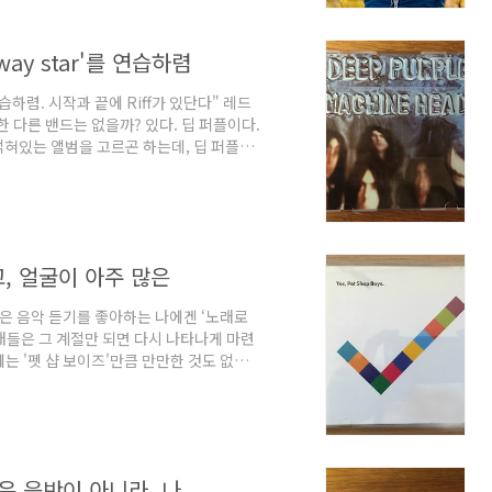
넘어서게 되는 것이다. 이게 바로 '취향의
way star'를 연습하렴
를 연습하렴. 시작과 끝에 Riff가 있단다" 레드
 다른 밴드는 없을까? 있다. 딥 퍼플이다.
얽혀있는 앨범을 고르곤 하는데, 딥 퍼플의
록된 셀프타이틀 3집은 재미난 기억이 많다. 그
고른 이유가 있다. 특별한 무언가가 있는 것은
범에 가장 많기 때문이다. 싱겁기는 하지만,
다. '연주자'로서의 분기점..
고, 얼굴이 아주 많은
 많은 음악 듣기를 좋아하는 나에겐 ‘노래로
노래들은 그 계절만 되면 다시 나타나게 마련
에는 '펫 샵 보이즈'만큼 만만한 것도 없다.
. 만물이 소생하는 계절 봄을 맞이하여 뭔
미있는 것은 펫샵보이즈를 듣기 전에도 '씐
이틀 듣고는 끝나버렸다. 그것들은 70년대
 듣다보니 전자는 어쩐지 시끄럽고 더웠으며
것은 음반이 아니라, 나