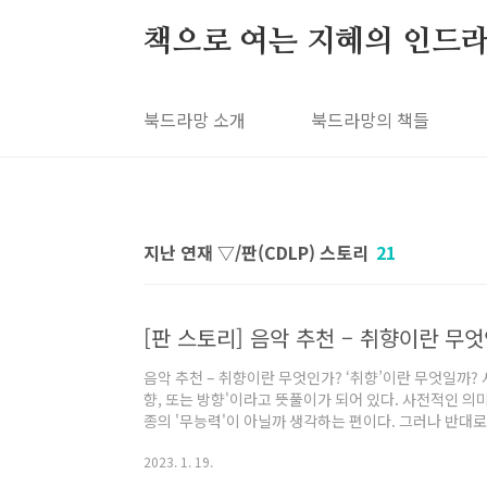
본문 바로가기
책으로 여는 지혜의 인드라
북드라망 소개
북드라망의 책들
지난 연재 ▽/판(CDLP) 스토리
21
[판 스토리] 음악 추천 – 취향이란 무
음악 추천 – 취향이란 무엇인가? ‘취향’이란 무엇일까? 
향, 또는 방향'이라고 뜻풀이가 되어 있다. 사전적인 의미
종의 '무능력'이 아닐까 생각하는 편이다. 그러나 반대로
일종의 변증법 비슷한 게 있다. 그러니까 '취향'이란 어
2023. 1. 19.
지만, 어떤 점에서는 '선호'에 종속되는 무능력이기도 하
요가 있다. 어떤 것이 주어지든지 즐거울 수 있다면, 다