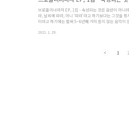
브로콜리너마저 EP, 1집 - 숙성되는 것은 음반이 아니라
라, 날씨에 따라, 아니 '따라'라고 하기보다는 그것을 핑
이라고 하기에는 벌써 5~6년째 거의 듣지 않는 음악이 있
사가 나오는 음악이라면 주로 90년대 이전의 것들을 듣는
2021. 1. 29.
이나 걸그룹 노래들을 듣기도 한다.(어흠) 그러니까 짐작
안 듣게 된 가장 큰 이유는, 그러니까 '가사' 때문이다.
라, 도무지 뭐랄까……, 공감이 잘 안 된다고 해야 하나,
녀가 만나, ..
1