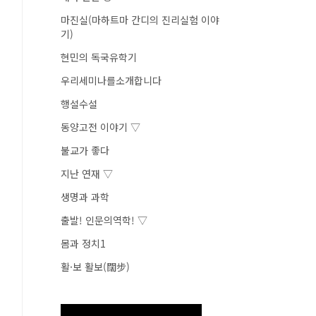
마진실(마하트마 간디의 진리실험 이야
기)
현민의 독국유학기
우리세미나를소개합니다
행설수설
동양고전 이야기 ▽
불교가 좋다
지난 연재 ▽
생명과 과학
출발! 인문의역학! ▽
몸과 정치1
활·보 활보(闊步)