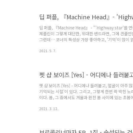
수 있게 된다면, 그때 '취향'은 능력과 무능력의 구분을 
변증법'이 아닐까..
딥 퍼플, 『Machine Head』- 'High
딥 퍼플, 『Machine Head』 - "'Highway star'
제플린이 그렇게 대단한, 위대한 밴드라면, 그에 견줄만한
그런데… 코너의 특성상 가장 좋아하고, '기억'이 많이 
경우엔 『in Rock』앨범도 좋아하고, 'April'이 수
2021. 5. 7.
럼에도 불구하고, 굳이 『Machine Head』 음반을 
아니고, 처음 '기타'를 배우던 시절에 연습한 곡이 이 앨
이게 나 자신에게는 꽤 중요한 분기점이랄까, 그런 것이었
펫 샵 보이즈 [Yes] - 어디에나 들러붙
펫 샵 보이즈 [Yes] - 어디에나 들러붙고, 얼굴이 아주
기억되는 시절’이 있다. 그리고, 그렇게 한번 콱 박힌 
이다. 봄, 그 중에서도 겨울과 완전 봄 사이에 있는 초봄
계기는 언제나 그렇듯 아주 단순하고, 몹시 우연적이었다
2021. 3. 12.
가 '씐나는' 노래를 찾다보니 여기까지 흘러왔달까. 재
나는 노래'들을 찾아서 들었다는 것인데, 대개는 하루 
훵크와 EDM디스코였다. 처음에 들을 때는 좋았는데,
(그래서 여름을 갔지), 후..
브로콜리너마자 EP, 1집 - 숙성되는 