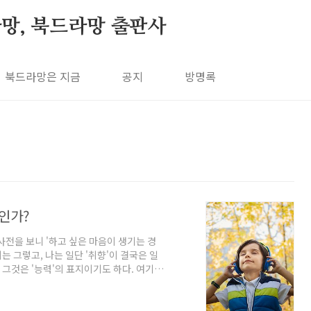
망, 북드라망 출판사
북드라망은 지금
공지
방명록
엇인가?
사전을 보니 '하고 싶은 마음이 생기는 경
는 그렇고, 나는 일단 '취향'이 결국은 일
 그것은 '능력'의 표지이기도 하다. 여기엔
떤 점에서는 '다른 것'을 변별해내는 능력이
다는 것이다. 그렇다면 '취향'은 극복될 필
시 말해 주어진 모든 것과 기쁨의 변용을 할