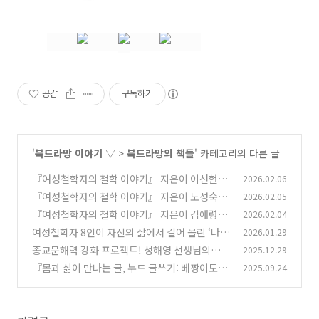
공감
구독하기
'
북드라망 이야기 ▽
>
북드라망의 책들
' 카테고리의 다른 글
『여성철학자의 철학 이야기』 지은이 이선현,
2026.02.06
이솔 선생님 인터뷰
『여성철학자의 철학 이야기』 지은이 노성숙,
2026.02.05
(0)
양창아 선생님 인터뷰
『여성철학자의 철학 이야기』 지은이 김애령,
2026.02.04
(0)
김은주 선생님 인터뷰
여성철학자 8인이 자신의 삶에서 길어 올린 ‘나의
2026.01.29
(0)
철학’과그들이 사랑해 온 사상가를 함께 만나는
종교문해력 강화 프로젝트! 성해영 선생님의
2025.12.29
특별한 철학-에세이! 『여성철학자의 철학 이야
『종교학 강의』가 출간되었습니다!
『몸과 삶이 만나는 글, 누드 글쓰기: 베짱이도서
2025.09.24
(1)
기』가 출간되었습니다!
(0)
관 편』 지은이들 인터뷰_2
(0)