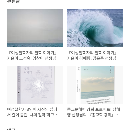
관련글
『여성철학자의 철학 이야기』
『여성철학자의 철학 이야기』
지은이 노성숙, 양창아 선생님
지은이 김애령, 김은주 선생님
인터뷰
인터뷰
여성철학자 8인이 자신의 삶에
종교문해력 강화 프로젝트! 성해
서 길어 올린 ‘나의 철학’과그들
영 선생님의 『종교학 강의』가
이 사랑해 온 사상가를 함께 만
출간되었습니다!
나는 특별한 철학-에세이! 『여