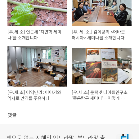
[우.세.소] 인문세 ‘자연학 세미
[우. 세. 소.] 감이당의 <어바웃
나’를 소개합니다
러시아> 세미나를 소개합니다
[우.세.소] 이역만리 : 이야기와
[우.세.소] 문탁넷 나이듦연구소
역사로 만리를 주유하다
‘죽음탐구 세미나’―어떻게 잘
늙고 어떻게 잘 죽을 것인가
댓글
책으로 여는 지혜의 인드라망, 북드라망 출