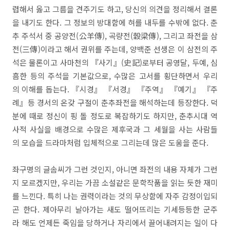
렵해서 옳고 그름을 견주기도 하고, 당신의 의견을 정리해서 결론
을 내기도 한다. 그 정보의 방대함에 혀를 내두를 수밖에 없다. 춘
추 주석서 중 공양전(公羊傳), 곡량전(穀梁傳), 그리고 좌전을 삼
전(三傳)이라고 해서 권위를 주는데, 양백준 선생은 이 삼전의 주
석은 물론이고 사마천의 『사기』(史記)로부터 공영달, 두예, 심
흠한 등의 주석을 기본값으로, 수많은 고서를 횡단하면서 우리
의 이해를 돕는다. 『시경』 『서경』 『주역』 『예기』 『주
례』등 경서의 온갖 구절이 춘추좌전을 해석하는데 등장한다. 덕
분에 때로 정신이 핑 돌 정도로 복잡하기도 하지만, 춘추시대 역
사적 사실을 배경으로 수많은 제후국과 그 세월을 사는 사람들
의 모습을 드라마처럼 입체적으로 그리는데 많은 도움을 준다.
좌구명의 글솜씨가 그런 것인지, 아니면 좌전의 내용 자체가 그런
지 모르겠지만, 우리는 가끔 소설같은 문학작품을 읽는 듯한 재미
를 느낀다. 특히 나는 권력이라는 것의 무상함에 자주 감정이입되
곤 한다. 제아무리 날아가는 새도 떨어뜨리는 기세등등한 군주
라 해도 언제든 죽임을 당하거나 자리에서 끌어내려지는 일이 다