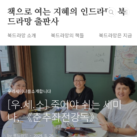
본문 바로가기
책으로 여는 지혜의 인드라망, 북
드라망 출판사
북드라망 소개
북드라망의 책들
북드라망은 지금
우리세미나를소개합니다
[우.세.소] 죽어야 쉬는 세미
나, 《춘추좌전강독》
by 북드라망
2024. 8. 26.