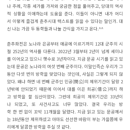
나 주례, 각종 세가를 가져와 궁금한 점을 풀어주고, 당대의 역사
적 상황을 이애하는데 도움을 준다. 이들이 아니면 내가 어디
서 이렇게 즐겁게 춘추시대 텍스트를 읽을 수 있다는 말인가. 대
신 나는 가끔 두 동학들과 나눌 간식을 가지고 온다.^^
춘추좌전은 노나라 은공부터 애공에 이르기까지 12대 군주의 시
절 252년의 역사를 다룬다. 2022년 3월부터 2년이 넘게 세미나
를 이어오고 있으니 햇수로 3년차이다. 지금 문공 시기를 읽고 있
는데 문공은 노나라의 여섯 번째 군주이다. 이말인즉슨 우리가 그
동안 다섯 번의 방학을 맞았다는 것인데, 사실은 그렇게 되지 않
았다. 왜냐 하면 네 번째 군주인 민공(閔公)의 제위기간이 달랑 2
년밖에 안되었기 때문에 이어서 대를 이은 희공(僖公)까지 하
고 방학을 할 심산이었다. 그런데 희공의 제위기간은 33년이
나 되었고, 또 사건사고도 너무 많았다. 결국 우리는 방
학 한 번 없이 꼬박 11개월을 달렸다. 지금 읽고 있는 문공께서
는 18년동안 제위하셨고 아마도 선선한 바람이 부는 가을쯤에 우
리에게 달콤한 방학을 주실 것 같다.