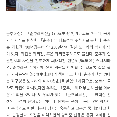
춘추좌전은 『춘추좌씨전』(春秋左氏傳)이라고도 하는데, 공자
가 역사서로 편찬한 『춘추』의 대표적인 주석서로 통한다. 춘추
는 기원전 700년경부터 약 250년간에 걸친 노나라의 역사가 담
겨 있다. 좌전은 좌씨전, 혹은 좌씨춘추라고도 불린다. 춘추가 연
월일시의 사실을 건조하게 써내려간 편년체(編年體) 역사서라
면, 춘추좌전은 여기에 전후 맥락을 이해할 수 있도록 살을 붙
인 기사본말체(紀事本末體)의 책이라고 한다. 춘추좌전을 썼다
는 좌구명은 노나라의 태사(太史)를 맡았던 사람으로, 모르긴 몰
라도 좌전이 아니었다면 우리는 『춘추』의 대부분의 글을 이해
할 수 없을 것이다. 또 우리가 읽는 『춘추좌씨전』은 양백준 선
생의 주석이 달려있는 책이다. 양백준 선생은 근대 언어학자이
며 주석가로 어릴 때부터 경서를 숙독하고 고문을 좋아했다고 한
다. 인정한다. 좌전을 해석하면서 양백준 선생은 온갖 고서를 섭