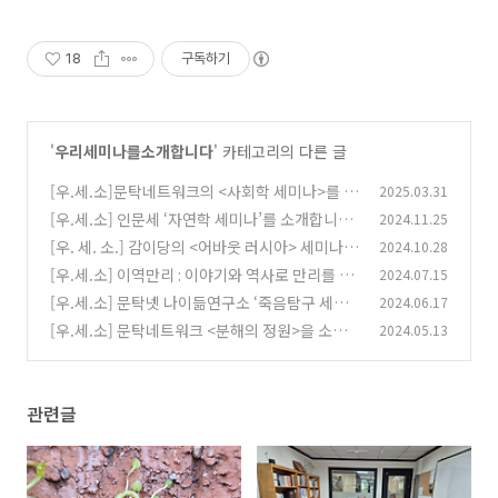
18
구독하기
'
우리세미나를소개합니다
' 카테고리의 다른 글
[우.세.소]문탁네트워크의 <사회학 세미나>를 소
2025.03.31
개합니다.
[우.세.소] 인문세 ‘자연학 세미나’를 소개합니다
2024.11.25
(1)
[우. 세. 소.] 감이당의 <어바웃 러시아> 세미나를
2024.10.28
(1)
소개합니다
[우.세.소] 이역만리 : 이야기와 역사로 만리를 주
2024.07.15
(2)
유하다
[우.세.소] 문탁넷 나이듦연구소 ‘죽음탐구 세미
2024.06.17
(1)
나’―어떻게 잘 늙고 어떻게 잘 죽을 것인가
[우.세.소] 문탁네트워크 <분해의 정원>을 소개
2024.05.13
(1)
합니다!
(0)
관련글