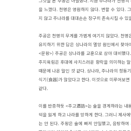
그것을 본 주공은 아찔했다. 지금 주나라가 천명의
을 느꼈다. 천명은 영원하지 않다. 변할 수 있다.
지 않고 주나라를 대대손손 장구히 존속시킬 수 있
주공은 천명의 무게를 가볍게 여기지 않았다. 천명
유지하기 위한 답은 상나라의 멸망 원인에서 찾아야
<문왕>) 주공은 상나라를 교훈으로 삼아 대비했다
주지육림은 후대에 사치스러운 향락을 의미하는 말
때문에 나온 말인 것 같다. 상나라, 주나라의 청동
식기(食器)가 많았다고 한다. 이것으로 미루어보면
같다.
이를 반증하듯 <주고酒誥>는 술을 경계하라는 내용으
덕을 잃게 하고 나라를 망하게 한다. 그러니 제사에
는 안 된다. 주왕은 술에 빠져 안일했고, 음탕하여