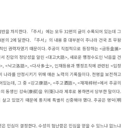
반을 차지한다. 「주서」에는 모두 32편의 글이 수록되어 있는데 그
분의 2에 달한다. 「주서」의 내용 중 대부분이 주나라 건국 초 무왕
질적인 권력자였기 때문이다. 주공이 직접적으로 등장하는 <금등金縢>
서 진압의 정당성을 알린 <대고大誥>, 새로운 행정수도인 낙읍을 건
, <낙고洛誥>, <다사多士>, 인재등용과 행정조직에 관련된 <입정
이 나라를 안정시키기 위해 애쓴 노력의 기록들이다. 천명을 보전하고
어있는데, 그 중 <강고康誥>, <주고酒誥>, <재재梓材>에서 주공의
공의 동생인 강숙(康叔)을 위(衛)나라 제후로 봉하면서 당부한 말이다.
 살고 있었기 때문에 통치에 특별히 신중해야 했다. 주공은 명덕(明
것은 민심이 결정한다. 수성의 험난함은 민심을 얻을 수 있느냐 없느냐