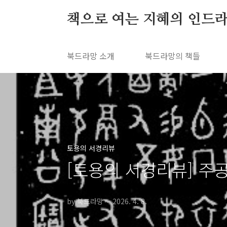
본문 바로가기
책으로 여는 지혜의 인드라
북드라망 소개
북드라망의 책들
토용의 서경리뷰
[토용의 서경리뷰] 주
by 북드라망
2026. 4. 8.