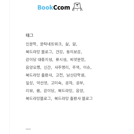
태그
인문학
문탁네트워크
삶
앎
북드라망 블로그
건강
동의보감
감이당 대중지성
류시성
씨앗문장
음양오행
신간
사주명리
주역
이슈
북드라망 출판사
고전
남산강학원
일상
약선생
고미숙
공자
공부
리뷰
몸
감이당
북드라망
음양
북드라망블로그
북드라망 출판사 블로그