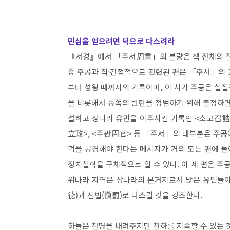
민심을 얻으려면 덕으로 다스려라
『서경』에서 「주서周書」의 분량은 책 전체의 절
중 주공과 직·간접적으로 관련된 편은 「주서」의 3
부터 성왕 때까지의 기록이며, 이 시기 주공은 실
을 비롯해서 동쪽의 반란을 정벌하기 위해 출정하면
설하고 상나라 유민을 이주시킨 기록인 <소고召誥>
立政>, <주관周官> 등 「주서」의 대부분은 주공
덕을 공경해야 한다는 메시지가 거의 모든 편에 들
정치철학을 구체적으로 알 수 있다. 이 세 편은 주
위나라 지역은 상나라의 본거지로서 많은 유민들이
德)과 신벌(愼罰)로 다스릴 것을 강조한다.
하늘은 천명을 내려주지만 천하를 지속할 수 있는 