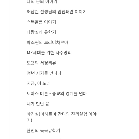
나의 은퇴 이야기
허남린 선생님의 임진왜란 이야기
스톡홀름 이야기
다람살라 유학기
박소연의 브라마차르야
MZ세대를 위한 사주명리
토용의 서경리뷰
청년 사기를 만나다
지금, 이 노래
토마스 머튼 - 종교의 경계를 넘다
내가 만난 융
마진실(마하트마 간디의 진리실험 이야
기)
현민의 독국유학기