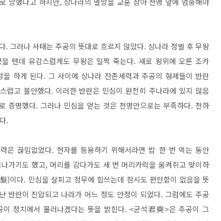
로 망했다고 하지만, 상나라의 멸망을 교훈 삼아 천명 앞에 엄중해야
. 그러나 사태는 주공의 뜻대로 흐르지 않았다. 상나라 정벌 후 무왕
었을 텐데 유감스럽게도 무왕은 일찍 죽는다. 새로 왕위에 오른 조카
정을 하게 된다. 그 사이에 상나라 잔존세력과 주공의 형제들이 반란
란스럽고 불안했다. 이러한 반란은 민심이 완전히 주나라에 있지 않음
로 증명했다. 그러나 민심을 얻는 것은 천명만으로는 부족하다. 천하
다.
력은 끊임없었다. 현자를 등용하기 위해서라면 밥 한 번 먹는 동안
쳐나가기도 했고, 머리를 감다가도 세 번 머리카락을 움켜쥐고 맞이하
髮)이다. 민심을 살피고 정무에 힘쓰는데 잠시도 편안함이 없음을 뜻
난 반란이 진압되고 나라가 어느 정도 안정이 되었다. 그럼에도 주공
소공이 정치에서 물러나겠다는 뜻을 밝힌다. <군석君奭>은 주공이 그