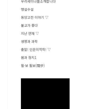
우리세미나를소개합니다
행설수설
동양고전 이야기 ▽
불교가 좋다
지난 연재 ▽
생명과 과학
출발! 인문의역학! ▽
몸과 정치1
활·보 활보(闊步)