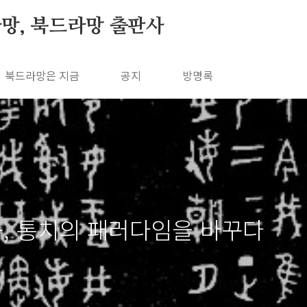
망, 북드라망 출판사
북드라망은 지금
공지
방명록
공, 통치의 패러다임을 바꾸다