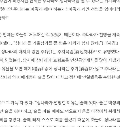
 주인이 되었지만 언제든 주나라도 상나라처럼 될 수 있다는 위기의식
 그렇다면 주나라는 어떻게 해야 하는가? 어떻게 하면 천명을 잃어버리
을까?
은 언제든 하늘이 거두어갈 수 있었기 때문이다. 주나라가 천명을 계속
 했다. “상나라를 거울삼기를 큰 명은 지키기 쉽지 않네.”(『시경』
. 상나라의 마지막 왕인 주(紂)는 주지육림(酒池肉林)으로 유명했다.
이 되었는데, 당시에 상나라가 호화로운 인신공양제사를 많이 지냈기
기 유물을 보면 예기(禮器) 중에 상나라는 주기(酒器)가 많고 주나라는
 상나라의 지배계층이 술을 많이 마시고 정사에 안일했음은 분명한 것
로 가득 차 있다. “상나라가 멸망한 이유는 술에 있다. 술은 백성의
만 술을 써야 하고, 술을 마실 때에도 덕으로 마음을 다잡아서 취해서
 죄를 쌓았다. 술에 빠져 스스로 죄를 불렀기 때문에 하늘이 상나라를