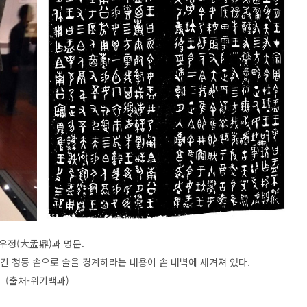
우정(大盂鼎)과 명문.
새긴 청동 솥으로 술을 경계하라는 내용이 솥 내벽에 새겨져 있다.
(출처-위키백과)