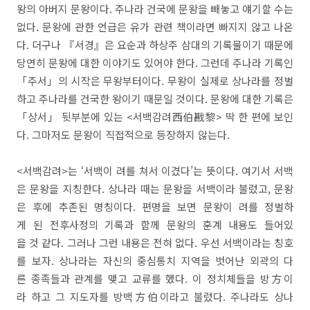
왕의 아버지 문왕이다. 주나라 건국에 문왕을 빼놓고 얘기할 수는
없다. 문왕에 관한 언급은 유가 관련 책이라면 빠지지 않고 나온
다. 더구나 『서경』은 요순과 하상주 삼대의 기록물이기 때문에
당연히 문왕에 대한 이야기도 있어야 한다. 그런데 주나라 기록인
「주서」의 시작은 무왕부터이다. 무왕이 실제로 상나라를 정벌
하고 주나라를 건국한 왕이기 때문일 것이다. 문왕에 대한 기록은
「상서」 뒷부분에 있는 <서백감려西伯戡黎> 딱 한 편에 보인
다. 그마저도 문왕이 직접적으로 등장하지 않는다.
<서백감려>는 ‘서백이 려를 쳐서 이겼다’는 뜻이다. 여기서 서백
은 문왕을 지칭한다. 상나라 때는 문왕을 서백이라 불렀고, 문왕
은 후에 추존된 명칭이다. 편명을 보면 문왕이 려를 정벌하
게 된 전후사정의 기록과 함께 문왕의 훈계 내용도 들어있
을 것 같다. 그러나 그런 내용은 전혀 없다. 우선 서백이라는 칭호
를 보자. 상나라는 자신의 중심통치 지역을 벗어난 외곽의 다
른 종족들과 관계를 맺고 교류를 했다. 이 정치체들을 방方이
라 하고 그 지도자를 방백方伯이라고 불렀다. 주나라도 상나