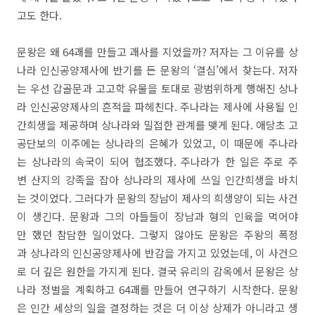
고도 한다.
문왕은 왜 64괘를 만들고 괘사를 지었을까? 저자는 그 이유를 상
나라 인신공양제사에 반기를 든 문왕의 ‘결심’에서 찾는다. 저자
는 우선 갑골문과 고고학 유물을 토대로 광범위하게 행해진 상나
라 인신공양제사의 흔적을 파헤친다. 주나라는 제사에 사용될 인
간희생을 제공하며 상나라와 밀접한 관계를 맺게 된다. 애당초 고
공단보의 이주에는 상나라의 은혜가 있었고, 이 때문에 주나라
는 상나라의 속국이 되어 협조했다. 주나라가 한 일은 주로 주
변 산지의 강족을 잡아 상나라의 제사에 쓰일 인간희생을 바치
는 것이었다. 그러다가 문왕의 장남이 제사의 희생양이 되는 사건
이 생긴다. 문왕과 그의 아들들이 장남과 형의 인육을 먹어야
만 했던 참담한 일이었다. 그렇지 않아도 문왕은 주왕의 폭정
과 상나라의 인신공양제사에 반감을 가지고 있었는데, 이 사건으
로 더 깊은 원한을 가지게 된다. 결국 유리의 감옥에서 문왕은 상
나라 정벌을 계획하고 64괘를 만들어 연구하기 시작한다. 문왕
은 인간 세상의 일을 결정하는 것은 더 이상 상제가 아니라고 생