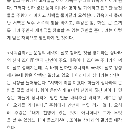
를 알고 주왕에게 고자질을 하여 서백은 유리의 감옥에 갇히게 된
다. 그러자 신하 굉요 등이 미녀와 명마 및 기이하고 진귀한 물건
들을 주왕에게 바치고 서백을 풀어달라 요청한다. 감옥에서 풀려
난 서백은 낙수 서쪽의 땅을 바치고, 주왕은 활, 화살, 큰 도끼
를 내려 주면서 제후국을 정벌할 수 있는 권한을 준다. 려는 이렇
게 얻은 자격으로 정벌하게 된 것이다.
<서백감려>는 문왕의 세력이 날로 강해질 것을 경계하는 상나라
의 신하 조이祖伊의 간언이 주요 내용이다. 조이는 주나라의 덕
이 날로 성해지는데, 즉 바꿔 말하면 주나라의 국력이 날로 강성
해지는데 왕은 악행만 일삼고 있으니 이러다가 상나라는 망한다
는 걱정을 늘어놓는다. “서백이 려를 이겼다. 하늘이 상나라의 운
명을 끊을 것이다. 왕이 음탕하게 놀아서 천명이 끊긴 것이다. 민
심은 하늘이 상나라에 엄한 벌을 내려주길 바라고, 새로운 왕
이 오기를 기다린다.” 주왕에게 간언이 먹힐 리가 없다. 오히
려 주왕은 “내게 천명이 있는 것이 아니더냐? 그가 무엇
을 할 수 있겠느냐”며 큰소리친다. 조이는 상나라의 멸망을 예감
한다.