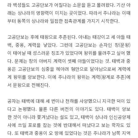
라 백성들도 고공단보가 어질다는 소문을 듣고 몰려왔다. 기산 아
래는 상나라의 영향력이 미치는 곳이었다. 따라서 주나라는 이때
부터 동쪽의 상나라와 밀접한 접촉관계를 가지기 시작한다.
고공단보는 후에 태왕으로 추존된다. 아내는 태강이고 세 아들 태
백, 중옹, 계력을 낳았다. 그런데 고공단보는 손자인 창(문왕)
이 태어날 때 성스러운 징조가 있었다며 왕위를 물려주고 싶어 했
다. 문제는 창의 아버지 계력이 셋째 아들이었다는 것. 태백과 중
옹은 고공단보의 심중을 헤아려 형만으로 달아남으로써 계력에
게 왕위를 양보한다. 이에 주나라의 왕위는 계력(왕계로 추존)에
서 문왕으로 전해진다.
공자는 태백에 대해 세 번이나 천하를 사양했으니 지극한 덕이 있
다고 논평했다. 물론 다른 버전의 이야기도 있다. 태백이 양보
한 것이 아니라 쫓겨났다는 설도 있고, 태백이 상나라 인신공양제
사에 쓰일 포로를 잡는 것에 반대해서 떠났다고 보는 학자도 있
다. 또 태백과 중옹이 오 땅에 있었다는 것은 주나라가 남쪽 지역