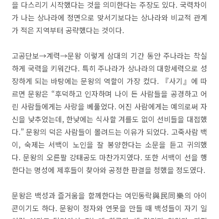
을 다스리기 시작했다는 것을 의미한다는 주장도 있다. 국력차이
가 나는 상나라에 정면으로 맞서기보다는 상나라와 비교적 관계
가 적은 지역부터 공략했다는 것이다.
고공단보→계력→문왕 이렇게 삼대의 기간 동안 주나라는 착실
하게 국력을 키워간다. 특히 주나라가 상나라의 대항세력으로 성
장하게 되는 바탕에는 문왕의 역할이 가장 컸다. 『사기』에 따
르면 문왕은 “후덕하고 인자하며 나이 든 사람들을 공경하고 어
린 사람들에게는 사랑을 베풀었다. 어진 사람에게는 예의로써 자
신을 낮추었는데, 한낮에는 식사할 겨를도 없이 선비들을 대접했
다.” 문왕의 덕은 사람들이 몰려드는 이유가 되었다. 고죽사람 백
이, 숙제는 서백이 노인을 잘 봉양한다는 소문을 듣고 귀의했
다. 문왕의 오른팔 강태공도 마찬가지였다. 또한 서백이 선을 행
한다는 명성에 제후들이 찾아와 공정한 판결을 청했을 정도였다.
문왕은 백성과 즐거움을 함께한다는 여민동락與民同樂의 아이
콘이기도 하다. 문왕이 정자와 연못을 만들 때 백성들이 자기 일