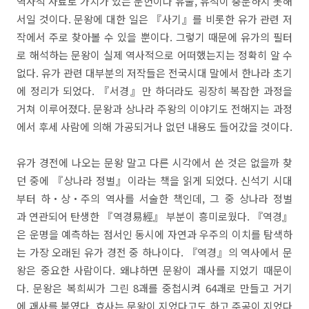
역사적 사료로 가치가 있는 문헌이나 유물, 유적이 충분하지 못해
서일 것이다. 문왕에 대한 일은 『사기』를 비롯한 유가 관련 저
작에서 주로 찾아볼 수 있을 뿐이다. 그렇기 때문에 유가의 필터
로 해석하는 문왕이 실제 역사적으로 어떠했는지는 정확히 알 수
없다. 유가 관련 대부분의 저작들은 전국시대 말에서 한나라 초기
에 정리가 되었다. 『서경』만 하더라도 굉장히 복잡한 과정을
거쳐 이루어졌다. 문왕과 상나라 주왕의 이야기도 전해지는 과정
에서 후세 사람에 의해 가공되거나 없던 내용도 들어갔을 것이다.
유가 경전에 나오는 문왕 말고 다른 시각에서 쓴 것은 없을까 찾
던 중에 『상나라 정벌』이라는 책을 읽게 되었다. 신석기 시대
부터 하‧상‧주의 역사를 서술한 책인데, 그 중 상나라 정벌
과 연관되어 탄생한 『역경易經』 부분이 흥미로웠다. 『역경』
은 운명을 예측하는 점서인 동시에 자연과 우주의 이치를 탐색하
는 가장 오래된 유가 경전 중 하나이다. 『역경』의 역사에서 문
왕은 중요한 사람이다. 왜냐하면 문왕이 괘사를 지었기 때문이
다. 문왕은 복희씨가 그린 8괘를 중첩시켜 64괘로 만들고 거기
에 괘사를 붙였다. 효사는 문왕이 지었다고도 하고 주공이 지었다