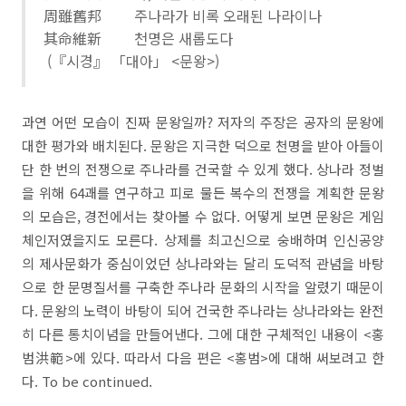
周雖舊邦 주나라가 비록 오래된 나라이나
其命維新 천명은 새롭도다
(『시경』 「대아」 <문왕>)
과연 어떤 모습이 진짜 문왕일까? 저자의 주장은 공자의 문왕에
대한 평가와 배치된다. 문왕은 지극한 덕으로 천명을 받아 아들이
단 한 번의 전쟁으로 주나라를 건국할 수 있게 했다. 상나라 정벌
을 위해 64괘를 연구하고 피로 물든 복수의 전쟁을 계획한 문왕
의 모습은, 경전에서는 찾아볼 수 없다. 어떻게 보면 문왕은 게임
체인저였을지도 모른다. 상제를 최고신으로 숭배하며 인신공양
의 제사문화가 중심이었던 상나라와는 달리 도덕적 관념을 바탕
으로 한 문명질서를 구축한 주나라 문화의 시작을 알렸기 때문이
다. 문왕의 노력이 바탕이 되어 건국한 주나라는 상나라와는 완전
히 다른 통치이념을 만들어낸다. 그에 대한 구체적인 내용이 <홍
범洪範>에 있다. 따라서 다음 편은 <홍범>에 대해 써보려고 한
다. To be continued.