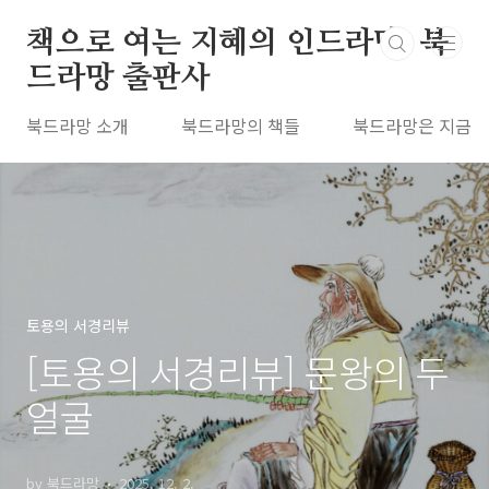
본문 바로가기
책으로 여는 지혜의 인드라망, 북
드라망 출판사
북드라망 소개
북드라망의 책들
북드라망은 지금
토용의 서경리뷰
[토용의 서경리뷰] 문왕의 두
얼굴
by 북드라망
2025. 12. 2.