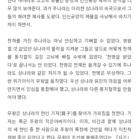
한다 하더라도 고고학 유물은 순장과 인신공양 제사의 흔적을 너
무 많이 보여준다. 과거 주나라는 이러한 상나라의 속국으로서 그
들의 화려한 제사를 도왔다. 인신공양의 제물을 사냥해서 바치기
까지 하면서.
천하를 가진 주나라는 마냥 안심하고 기뻐할 수 없었다. 영원
할 것 같았던 상나라의 몰락을 지켜본 그들은 앞으로 어떻게 천하
를 통치할지 깊은 고뇌에 빠질 수밖에 없었다. ‘천명을 받았
다’로 끝나서는 안 되었다. 천명은 언제든 옮겨갈 수 있기에 주나
라도 상나라와 같은 처지가 될 수 있었다. 천명은 무상하다. 그
런 위기의식이 무왕을 움직였다. 우선 상나라 유민의 마음을 어루
만지면서 민심을 통합해야 했고, 상나라와 다른 통치철학을 만들
어야 했다.
무왕은 상나라의 현인 기자(箕子)를 찾아가 가르침을 청한다. 기
자는 폭군 주왕의 작은아버지이다. 미자, 비간과 함께 상나라
의 세 현인 중 한 사람으로 주왕의 폭정에 간언을 하다가 미친척
하며 종이 되었다고 한다. 무왕이 조선에 봉해주었다는 『사기』