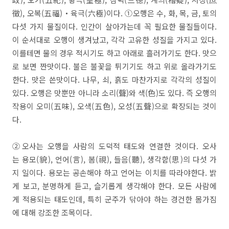
徵), 오복(五福)・육극(六極)이다. ①오행은 수, 화, 목, 금, 토의
다섯 가지 물질이다. 인간이 살아가는데 꼭 필요한 물질들이다.
이 순서대로 오행이 생겨났고, 각각 고유한 성질을 가지고 있다.
이를테면 물의 경우 적시기도 하고 아래로 흘러가기도 한다. 맛으
로 보면 짠맛이다. 불은 불꽃을 튀기기도 하고 위로 올라가기도
한다. 맛은 쓴맛이다. 나무, 쇠, 흙도 마찬가지로 각각의 성질이
있다. 오행은 맛뿐만 아니라 소리(聲)와 색(色)도 있다. 즉 오행의
작용이 오미(五味), 오색(五色), 오성(五聲)으로 확장되는 것이
다.
②오사는 오행을 사람의 도덕적 태도와 연결한 것이다. 오사
는 용모(貌), 언어(言), 봄(視), 들음(聽), 생각함(思)의 다섯 가
지 일이다. 용모는 공손해야 하고 언어는 이치를 따라야한다. 밝
게 보고, 분명하게 듣고, 슬기롭게 생각해야 한다. 모든 사람에
게 적용되는 태도인데, 특히 군주가 닦아야 하는 경건한 몸가짐
에 대해 강조한 조목이다.