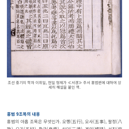
조선 중기의 학자 이휘일, 현일 형제가 ≪서경≫ 주서 홍범편에 대하여 상
세히 해설을 붙인 책.
홍범 9조목의 내용
홍범의 아홉 조목은 무엇인가. 오행(五行), 오사(五事), 팔정(八
政), 오기(五紀), 황극(皇極), 삼덕(三德), 계의(稽疑), 서징(庶