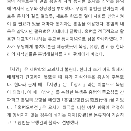
금이 하늘로부터 받은 홍범에 따라 통치를 했다는 신화는 홍범
에 역사적 권위와 정당성을 부여했다. 무왕이 홍범을 받아들여 새
로운 통치의 길을 열었듯, 새로운 왕조를 열어 사회를 안정시켜
야 할 필요가 있을 때마다 통치자는 홍범을 이용했다. 홍범의 내
용은 같았지만 활용법은 시대마다 달랐다. 홍범을 적극적으로 활
용한 대표적인 나라는 유교를 통치이념으로 삼은 한나라였다. 기
자가 무왕에게 통치이론을 제공했듯이 복생, 유향, 반고 등 한나
라의 지식인들은 홍범해설서를 지어 황제에게 바쳤다.
『서경』은 제왕학의 교과서라 불린다. 한나라 초기 아직 황제지
배체제가 견고하지 못했을 때 유가 지식인들은 홍범에 주목했
다. 한나라 문제 때 『서경』은 『상서』라는 이름으로 복원
이 되었다. 이 때 『상서』를 복원한 복생은 홍범의 중요성을 간
파하고 홍범의 오행을 해설한 ｢홍범오행전洪範五行傳｣을 지었
다. ｢홍범오행전｣은 오사에 황극을 더한 여섯 항목이 적절하
게 행해지지 않는 경우에 생기는 재이(災異)를 분류하여 기술하
고 그 원인을 오행간의 불화로 설명했다.