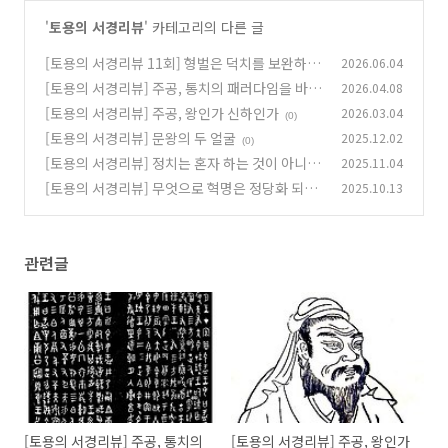
'
토용의 서경리뷰
' 카테고리의 다른 글
[토용의 서경리뷰 11회] 형벌은 덕치를 보완하는
2026.06.04
도구다
[토용의 서경리뷰] 주공, 통치의 패러다임을 바꾸
2026.04.08
(0)
다
[토용의 서경리뷰] 주공, 왕인가 신하인가
2026.03.04
(0)
(0)
[토용의 서경리뷰] 문왕의 두 얼굴
2025.12.02
(0)
[토용의 서경리뷰] 정치는 혼자 하는 것이 아니다
2025.11.04
[토용의 서경리뷰] 무엇으로 혁명은 정당화 되는
2025.10.13
(0)
가
(0)
관련글
[토용의 서경리뷰] 주공, 통치의
[토용의 서경리뷰] 주공, 왕인가