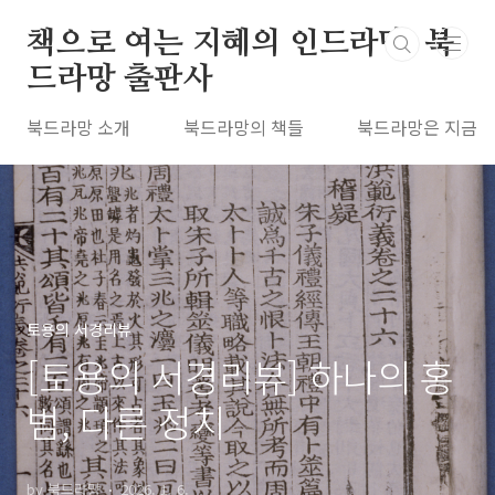
본문 바로가기
책으로 여는 지혜의 인드라망, 북
드라망 출판사
북드라망 소개
북드라망의 책들
북드라망은 지금
토용의 서경리뷰
[토용의 서경리뷰] 하나의 홍
범, 다른 정치
by 북드라망
2026. 1. 6.