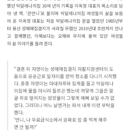
했던 막달레나의집 30여 년의 기록을 이옥정 대표의 목소리로 담
아 낸 책. ‘큰언니’로 불리며 막달레나의집 여성들의 삶을 보듬
어 온 이옥정 대표는 처음 막달레나의집 문을 열었던 1985년부
터 용산 성매매집결지가 사라질 무렵인 2010년대 초반까지 만나
고 함께했던, 이해보다는 오해와 무지에 묻혀 있던 여성들
의 삶 이야기를 들려 준다.
“결혼 뒤 자영이는 성매매집결지 자활지원센터의 도
움으로 공공근로 일자리를 얻어 청소를 다니기 시작했
다. 종종 자영이는 마대자루와 집게를 들고 막달레나
의집에 물을 마시러 들르곤 했는데 까맣게 그을은 얼
굴 위로 떨어지는 땀방울이 그렇게 예뻐 보일 수가 없
었다. 그러더니 어느 날엔가는 와서 내게 이런 부탁을
했다.
‘언니, 나 무료급식소에서 공짜로 밥 좀 먹게 해주
면 안 될까?’