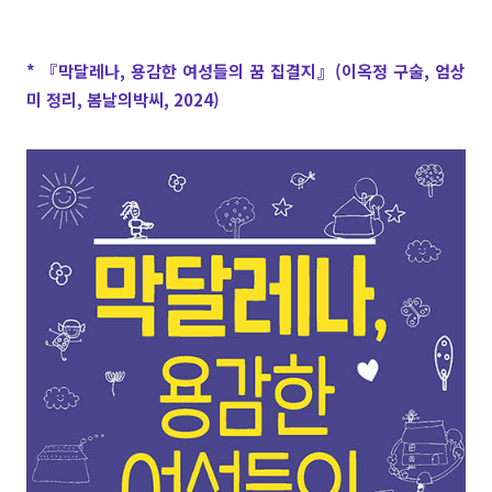
* 『막달레나, 용감한 여성들의 꿈 집결지』(이옥정 구술, 엄상
미 정리, 봄날의박씨, 2024)