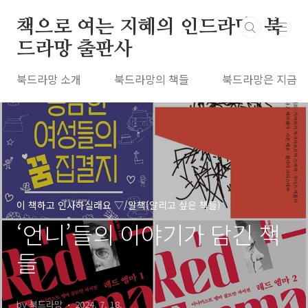
본문 바로가기
책으로 여는 지혜의 인드라망, 북
드라망 출판사
북드라망 소개
북드라망의 책들
북드라망은 지금
이 책하고 인사하실래요 ▽/알책(알리고 싶은 책들)
‘언니’들의 이야기가 담긴 책
들
by 북드라망
2024. 7. 18.