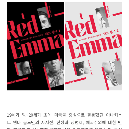
19세기 말~20세기 초에 미국을 중심으로 활동했던 아나키스
트 엠마 골드만의 자서전. 전쟁과 징병제, 애국주의에 대한 반