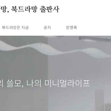
망, 북드라망 출판사
북드라망은 지금
공지
방명록
의 쓸모, 나의 미니멀라이프