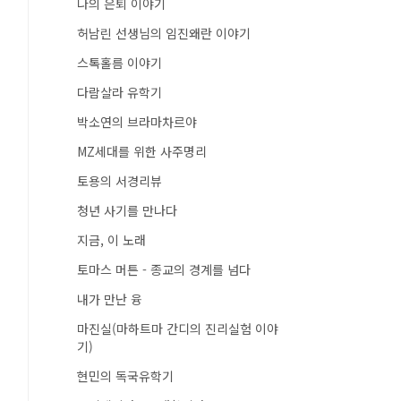
나의 은퇴 이야기
허남린 선생님의 임진왜란 이야기
스톡홀름 이야기
다람살라 유학기
박소연의 브라마차르야
MZ세대를 위한 사주명리
토용의 서경리뷰
청년 사기를 만나다
지금, 이 노래
토마스 머튼 - 종교의 경계를 넘다
내가 만난 융
마진실(마하트마 간디의 진리실험 이야
기)
현민의 독국유학기