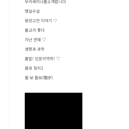
우리세미나를소개합니다
행설수설
동양고전 이야기 ▽
불교가 좋다
지난 연재 ▽
생명과 과학
출발! 인문의역학! ▽
몸과 정치1
활·보 활보(闊步)