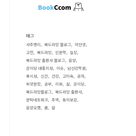
태그
사주명리
북드라망 블로그
약선생
고전
북드라망
인문학
일상
북드라망 출판사 블로그
음양
감이당 대중지성
이슈
남산강학원
류시성
신간
건강
고미숙
공자
씨앗문장
공부
리뷰
삶
감이당
북드라망블로그
북드라망 출판사
문탁네트워크
주역
동의보감
음양오행
몸
앎