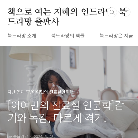
본문 바로가기
책으로 여는 지혜의 인드라망, 북
드라망 출판사
북드라망 소개
북드라망의 책들
북드라망은 지금
지난 연재 ▽/이여민의 진료실인문학
[이여민의 진료실 인문학]감
기와 독감, 다르게 겪기!
by 북드라망
2024. 5. 23.