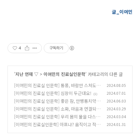
글_이여민
4
구독하기
'
지난 연재 ▽
>
이여민의 진료실인문학
' 카테고리의 다른 글
[이여민의 진료실 인문학] 통풍, 바람만 스쳐도
2024.08.05
아파요!
[이여민의 진료실 인문학] 심장이 두근대요!
2024.07.01
(0)
(1)
[이여민의 진료실 인문학] 좋은 잠, 만병통치약!
2024.06.03
[이여민의 진료실 인문학] 소화, 마음과 연결되다
2024.03.29
(0)
[이여민의 진료실 인문학] 우리 몸의 물을 다스리
2024.03.04
(1)
는 신장!
[이여민의 진료실인문학] 아프냐? 움직이고 적게
2024.01.31
(0)
먹어라!
(0)