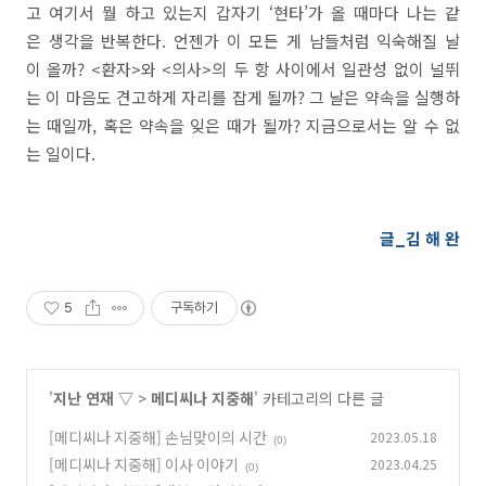
고 여기서 뭘 하고 있는지 갑자기 ‘현타’가 올 때마다 나는 같
은 생각을 반복한다. 언젠가 이 모든 게 남들처럼 익숙해질 날
이 올까? <환자>와 <의사>의 두 항 사이에서 일관성 없이 널뛰
는 이 마음도 견고하게 자리를 잡게 될까? 그 날은 약속을 실행하
는 때일까, 혹은 약속을 잊은 때가 될까? 지금으로서는 알 수 없
는 일이다.
글_김 해 완
5
구독하기
'
지난 연재 ▽
>
메디씨나 지중해
' 카테고리의 다른 글
[메디씨나 지중해] 손님맞이의 시간
2023.05.18
(0)
[메디씨나 지중해] 이사 이야기
2023.04.25
(0)