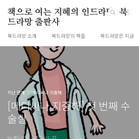
본문 바로가기
책으로 여는 지혜의 인드라망, 북
드라망 출판사
북드라망 소개
북드라망의 책들
북드라망은 지금
지난 연재 ▽/메디씨나 지중해
[메디씨나 지중해] 첫 번째 수
술실
by 북드라망
2023. 11. 27.