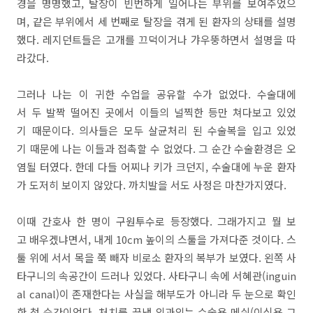
경을 명명했고, 탈장이 빈번하게 일어나는 부위를 보여주었으
며, 같은 부위에서 세 번째로 탈장을 겪게 된 환자의 상태를 설명
했다. 레지던트들은 고개를 끄덕이거나 갸우뚱하면서 설명을 따
라갔다.
그러나 나는 이 귀한 수업을 공유할 수가 없었다. 수술대에
서 두 발짝 떨어진 곳에서 이들의 널찍한 등만 쳐다보고 있었
기 때문이다. 의사들은 모두 살균처리 된 수술복을 입고 있었
기 때문에 나는 이들과 접촉할 수 없었다. 그 순간 수술환경은 오
염될 터였다. 한데 다들 어찌나 키가 크던지, 수술대에 누운 환자
가 도저히 보이지 않았다. 까치발을 서도 사정은 마찬가지였다.
이때 간호사 한 명이 구원투수로 등장했다. 그래가지고 뭘 보
고 배우겠냐면서, 내게 10cm 높이의 스툴을 가져다준 것이다. 스
툴 위에 서서 목을 쭉 빼자 비로소 환자의 복부가 보였다. 왼쪽 사
타구니의 속공간이 드러나 있었다. 사타구니 속에 서혜관(inguin
al canal)이 존재한다는 사실을 해부도가 아니라 두 눈으로 확인
한 첫 순간이었다. 처치를 끝낸 외과의는 수술용 메쉬(이식용 그