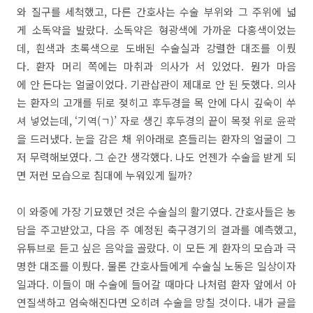
와 질구를 세척했고, 다른 간호사는 수술 부위와 그 주위에 넓
게 소독약을 발랐다. 소독약은 형광색에 가까운 다홍색이었는
데, 흰색과 초록색으로 도배된 수술실과 강렬한 대조를 이뤘
다. 환자 머리 쪽에는 마취과 의사가 서 있었다. 뭔가 마음
에 안 든다는 얼굴이었다. 기관삽관이 제대로 안 된 듯했다. 의사
는 환자의 고개를 뒤로 젖히고 후두경을 목 안에 다시 깊숙이 쑤
셔 넣었는데, ‘기역(ㄱ)’ 자로 생긴 후두경의 끝이 목젖 위로 윤곽
을 드러냈다. 눈을 감은 채 위아래로 흔들리는 환자의 얼굴이 그
저 무력해보였다. 그 순간 생각했다. 나도 언젠가 수술을 받게 되
면 저런 모습으로 침대에 누워있게 될까?
이 와중에 가장 기묘했던 것은 수술실의 활기였다. 간호사들은 농
담을 주고받았고, 다음 주 예정된 축구경기의 결과를 예측했고,
유튜브로 듣고 싶은 음악을 골랐다. 이 모든 게 환자의 모습과 극
명한 대조를 이뤘다. 물론 간호사들에게 수술실 노동은 일상이자
일과다. 이들이 매 수술에 들어갈 때마다 나처럼 환자 앞에서 아
연질색하고 엄숙해진다면 오히려 수술을 망칠 것이다. 내가 글을