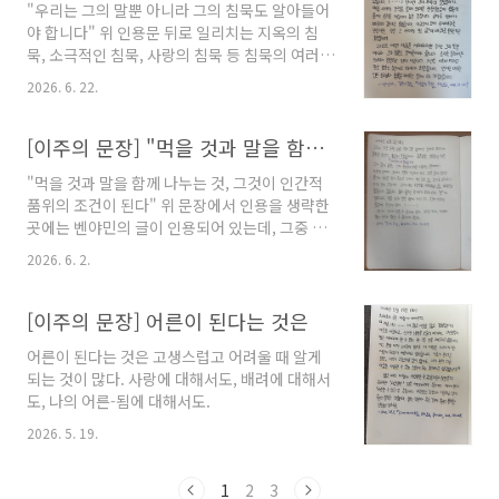
"우리는 그의 말뿐 아니라 그의 침묵도 알아들어
야 합니다" 위 인용문 뒤로 일리치는 지옥의 침
묵, 소극적인 침묵, 사랑의 침묵 등 침묵의 여러
종류를 말합니다. "언어를 배우는 일은 소리보다
2026. 6. 22.
침묵을 배우는 일"이라는 일리치의 이야기가, 소
리들이 넘쳐나는 시절을 지나며 잊혀지기 쉬운
'침묵'을 듣는 일로 이끕니다.
[이주의 문장] "먹을 것과 말을 함께 나누는 것, 그것이 인간적 품위의 조건이 된다"
"먹을 것과 말을 함께 나누는 것, 그것이 인간적
품위의 조건이 된다" 위 문장에서 인용을 생략한
곳에는 벤야민의 글이 인용되어 있는데, 그중 한
구절은 이렇다. "모든 사람이 각자 혼자서 식사를
2026. 6. 2.
하고 자리를 일어서는 곳에서는 경쟁의식이 싸움
과 함께 일어나기 마련이다." 오늘날 날로 강팍해
지는 마음들과 그 마음들이 일으킨 싸움들을 보
[이주의 문장] 어른이 된다는 것은
게 되는 건, 혼밥의 편함과 맞바꾼 대가는 아닐까.
어른이 된다는 것은 고생스럽고 어려울 때 알게
되는 것이 많다. 사랑에 대해서도, 배려에 대해서
도, 나의 어른-됨에 대해서도.
2026. 5. 19.
1
2
3