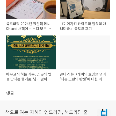
북드라망 2024년 정산해 봅니
『미야자키 하야오와 일상의 애
다!and 새해에는 부디 모든 면
니미즘』 북토크 후기
에서 다시 설 수 있기를 바라 봅
니다
배우고 익히는 기쁨, 먼 곳의 벗
꼰대와 뉴그레이의 호명을 넘어
을 만나는 즐거움, 남이 알아주
‘다른 노년의 탄생’에 대한 이야
지 않아도 서운해하지 않는 군자
기―『한뼘 양생』 저자 강연회
됨을 배웁니다―북플러스 유니
가 열립니다(오프라인, 서울 정
댓글
버스 『논어』 강독-강의
동)!
책으로 여는 지혜의 인드라망, 북드라망 출