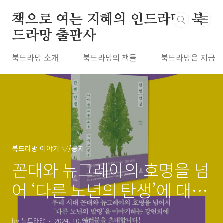
본문 바로가기
책으로 여는 지혜의 인드라망, 북
드라망 출판사
북드라망 소개
북드라망의 책들
북드라망은 지금
북드라망 이야기 ▽/공지
꼰대와 뉴그레이의 호명을 넘
어 ‘다른 노년의 탄생’에 대한
이야기―『한뼘 양생』 저자
by 북드라망
2024. 10. 30.