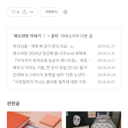
6
구독하기
'
북드라망 이야기 ▽
>
공지
' 카테고리의 다른 글
독자님들~ 새해 복 많이 받으셔요!
2025.01.27
(0)
북드라망 2024년 정산해 봅니다!and 새해에는
2024.12.31
부디 모든 면에서 다시 설 수 있기를 바라 봅니다
『미야자키 하야오와 일상의 애니미즘』 북토크
2024.12.17
후기
(1)
배우고 익히는 기쁨, 먼 곳의 벗을 만나는 즐거움,
2024.10.29
(0)
남이 알아주지 않아도 서운해하지 않는 군자됨을
꼰대와 뉴그레이의 호명을 넘어 ‘다른 노년의 탄
2024.10.14
배웁니다―북플러스 유니버스 『논어』 강독-강
생’에 대한 이야기―『한뼘 양생』 저자 강연회
“서양철학의 역사는 플라톤 철학에 대한 각주에
2024.10.07
의
가 열립니다(오프라인, 서울 정동)!
(0)
불과하다”?―플라톤을 직접 만나 볼 강의, 『국
(0)
가』 강독-강의
(0)
관련글