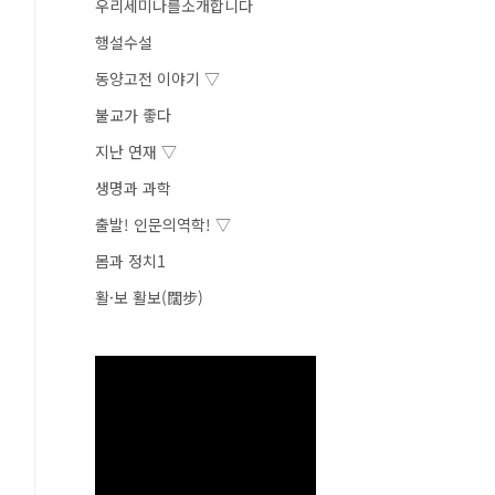
우리세미나를소개합니다
행설수설
동양고전 이야기 ▽
불교가 좋다
지난 연재 ▽
생명과 과학
출발! 인문의역학! ▽
몸과 정치1
활·보 활보(闊步)