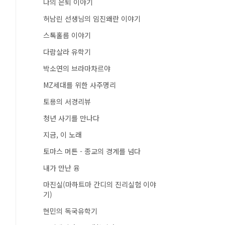
나의 은퇴 이야기
허남린 선생님의 임진왜란 이야기
스톡홀름 이야기
다람살라 유학기
박소연의 브라마차르야
MZ세대를 위한 사주명리
토용의 서경리뷰
청년 사기를 만나다
지금, 이 노래
토마스 머튼 - 종교의 경계를 넘다
내가 만난 융
마진실(마하트마 간디의 진리실험 이야
기)
현민의 독국유학기