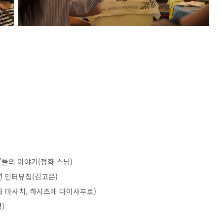
)
나’들의 이야기(정화 스님)
년 인터뷰집(김고은)
와 마사치, 하시즈메 다이사부로)
)