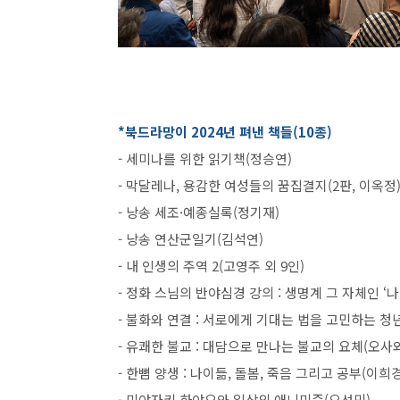
*북드라망이 2024년 펴낸 책들(10종)
- 세미나를 위한 읽기책(정승연)
- 막달레나, 용감한 여성들의 꿈집결지(2판, 이옥정
- 낭송 세조·예종실록(정기재)
- 낭송 연산군일기(김석연)
- 내 인생의 주역 2(고영주 외 9인)
- 정화 스님의 반야심경 강의 : 생명계 그 자체인 ‘
- 불화와 연결 : 서로에게 기대는 법을 고민하는 청
- 유쾌한 불교 : 대담으로 만나는 불교의 요체(오사
- 한뼘 양생 : 나이듦, 돌봄, 죽음 그리고 공부(이희경
- 미야자키 하야오와 일상의 애니미즘(오선민)