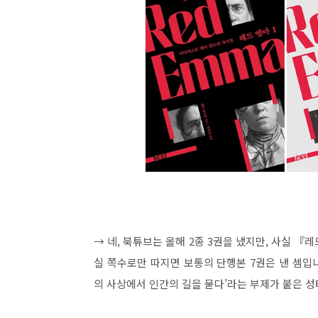
→ 네, 북튜브는 올해 2종 3권을 냈지만, 사실 『레
실 쪽수로만 따지면 보통의 단행본 7권은 낸 셈입니다
의 사상에서 인간의 길을 묻다’라는 부제가 붙은 