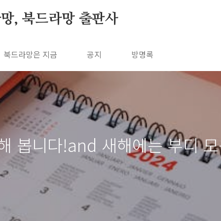
망, 북드라망 출판사
북드라망은 지금
공지
방명록
해 봅니다!and 새해에는 부디 모