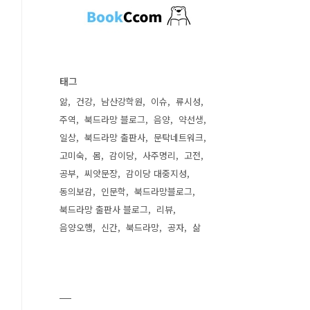
태그
앎
건강
남산강학원
이슈
류시성
주역
북드라망 블로그
음양
약선생
일상
북드라망 출판사
문탁네트워크
고미숙
몸
감이당
사주명리
고전
공부
씨앗문장
감이당 대중지성
동의보감
인문학
북드라망블로그
북드라망 출판사 블로그
리뷰
음양오행
신간
북드라망
공자
삶