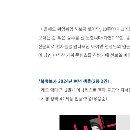
→ 올해도 쉬엄쉬엄 해보자 했지만, 10종이나 냈네요
보다는 좀 적은 종수를 낼 듯합니다(과연? ^^;;)
전문의로 환자들을 만나오신 이여민 선생님의 인문학
이 담긴 야심찬 기획 콘텐츠를 하반기에 선보일 예
*북튜브가 2024년 펴낸 책들(2종 3권)
- 레드 엠마(전 2권) : 아나키스트 엠마 골드만 자
- 시경 강의 4 : 제풍·진풍·조풍(우응순)