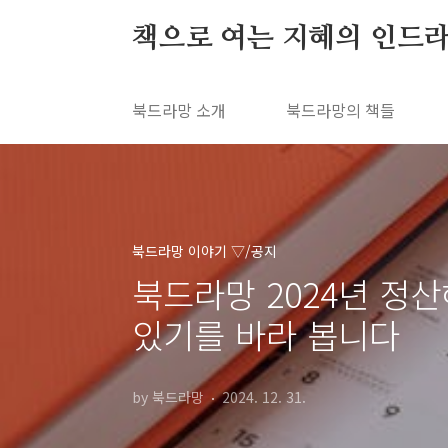
본문 바로가기
책으로 여는 지혜의 인드라
북드라망 소개
북드라망의 책들
북드라망 이야기 ▽/공지
북드라망 2024년 정산
있기를 바라 봅니다
by 북드라망
2024. 12. 31.