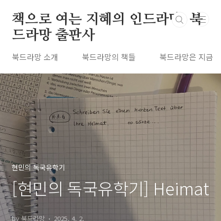
본문 바로가기
책으로 여는 지혜의 인드라망, 북
드라망 출판사
북드라망 소개
북드라망의 책들
북드라망은 지금
현민의 독국유학기
[현민의 독국유학기] Heimat
by 북드라망
2025. 4. 2.