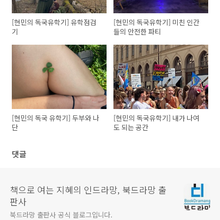
[현민의 독국유학기] 유학점검
[현민의 독국유학기] 미친 인간
기
들의 안전한 파티
[현민의 독국 유학기] 두부와 나
[현민의 독국유학기] 내가 나여
단
도 되는 공간
댓글
책으로 여는 지혜의 인드라망, 북드라망 출
판사
북드라망 출판사 공식 블로그입니다.