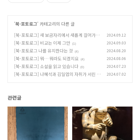
'
북-포토로그
' 카테고리의 다른 글
[북-포토로그] 새 보금자리에서 새롭게 걸어가겠
2024.09.12
습니다!
[북-포토로그] 비교는 이제 그만
2024.09.03
(0)
(1)
[북-포토로그 나를 유지한다는 것
2024.08.20
(4)
[북-포토로그] 뭐… 뭐라도 되겠지요
2024.08.06
(4)
[북-포토로그] 소설을 읽고 있습니다
2024.07.23
(0)
[북-포토로그] 나혜석과 김일엽의 자취가 서린 수
2024.07.02
덕여관
(1)
관련글