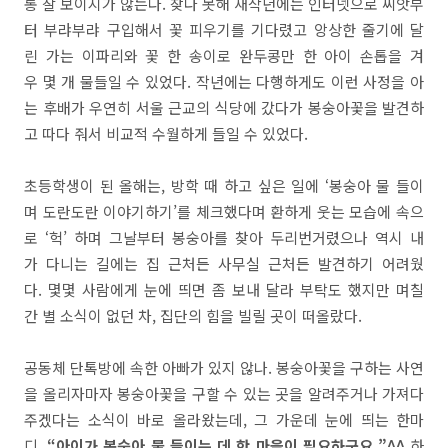
통 잘 보이지가 않는다. 찾다 못해 재작년에는 인터넷으로 씨앗부
터 부랴부랴 구입해서 꽃 피우기를 기다렸고 앙상한 줄기에 달
린 가는 이파리와 꽃 한 송이로 완두콩만 한 아이 손톱을 겨
우 몇 개 물들일 수 있었다. 작년에는 다행하게도 이런 사정을 아
는 후배가 우연히 서울 근교의 식당에 갔다가 봉숭아꽃을 발견하
고 따다 줘서 비교적 수월하게 들일 수 있었다.
초등학생이 된 올해는, 방학 때 하고 싶은 일에 ‘봉숭아 물 들이
며 도란도란 이야기하기’를 체크했다며 환하게 웃는 모습에 속으
로 ‘헉’ 하며 그날부터 봉숭아를 찾아 두리번거렸으나 역시 내
가 다니는 길에는 집 근처든 사무실 근처든 발견하기 어려웠
다. 몇몇 사람에게 눈에 띄면 좀 보내 달라 부탁도 했지만 며칠
간 별 소식이 없던 차, 집단의 힘을 빌릴 곳이 떠올랐다.
공동체 단톡방에 속한 아빠가 있지 않나. 봉숭아꽃을 구하는 사연
을 올리자마자 봉숭아꽃을 구할 수 있는 곳을 알려주거나 가져다
주겠다는 소식이 바로 올라왔는데, 그 가운데 눈에 띄는 한마
디.
“아이가 봉숭아 물 들이는 데 한 마을이 필요하군요.”^^
하