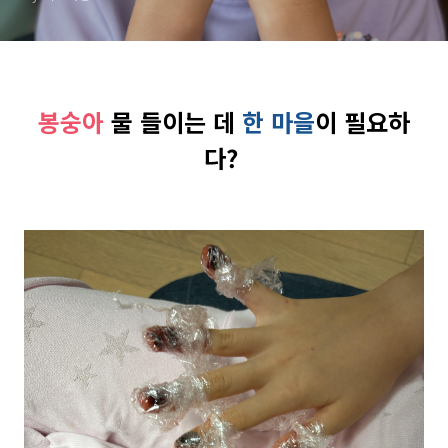
봉숭아
물 들이는 데
한 마을
이 필요하
다?