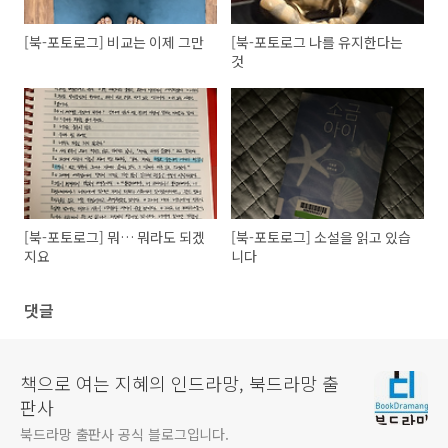
[북-포토로그] 비교는 이제 그만
[북-포토로그 나를 유지한다는
것
[북-포토로그] 뭐… 뭐라도 되겠
[북-포토로그] 소설을 읽고 있습
지요
니다
댓글
책으로 여는 지혜의 인드라망, 북드라망 출
판사
북드라망 출판사 공식 블로그입니다.