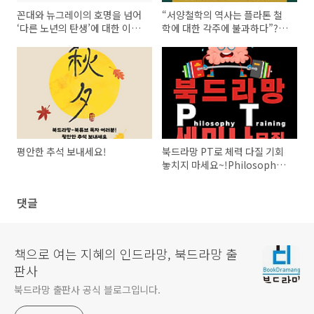
꼰대와 뉴그레이의 호명을 넘어
“서양철학의 역사는 플라톤 철
‘다른 노년의 탄생’에 대한 이야
학에 대한 각주에 불과하다”?―
기―『한뼘 양생』 저자 강연회
플라톤을 직접 만나 볼 강의,
가 열립니다(오프라인, 서울 정
『국가』 강독-강의
동)!
평안한 추석 보내세요!
북드라망 PT로 체력 다질 기회
놓치지 마세요~!Philosophy
Training으로 사유의 체력을
키워 드립니다!
댓글
책으로 여는 지혜의 인드라망, 북드라망 출
판사
북드라망 출판사 공식 블로그입니다.