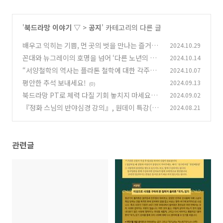
'
북드라망 이야기 ▽
>
공지
' 카테고리의 다른 글
배우고 익히는 기쁨, 먼 곳의 벗을 만나는 즐거움,
2024.10.29
남이 알아주지 않아도 서운해하지 않는 군자됨을
꼰대와 뉴그레이의 호명을 넘어 ‘다른 노년의 탄
2024.10.14
배웁니다―북플러스 유니버스 『논어』 강독-강
생’에 대한 이야기―『한뼘 양생』 저자 강연회
“서양철학의 역사는 플라톤 철학에 대한 각주에
2024.10.07
의
가 열립니다(오프라인, 서울 정동)!
(0)
불과하다”?―플라톤을 직접 만나 볼 강의, 『국
(0)
평안한 추석 보내세요!
2024.09.13
(0)
가』 강독-강의
(0)
북드라망 PT로 체력 다질 기회 놓치지 마세요~!
2024.09.02
Philosophy Training으로 사유의 체력을 키워
『정화 스님의 반야심경 강의』, 원데이 특강(오
2024.08.21
드립니다!
프라인)이 열립니다!
(1)
(1)
관련글