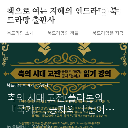
본문 바로가기
책으로 여는 지혜의 인드라망, 북
드라망 출판사
북드라망 소개
북드라망의 책들
북드라망은 지금
북드라망 이야기 ▽/공지
축의 시대 고전(플라톤의
『국가』, 공자의 『논어』)
읽기 강좌가 열립니다!
by 북드라망
2024. 9. 30.