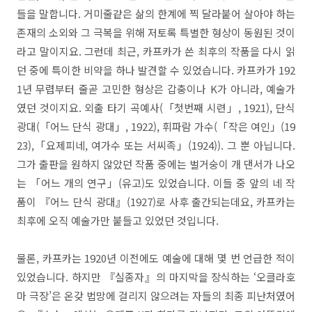
들을 말합니다. 거미줄같은 삶의 한계에 찍 달라붙어 살아야 하는
존재의 소외와 그 극복을 위해 저토록 특별한 형상이 동원된 것이
라고 말이지요. 그런데 최근, 카프카가 쓴 최후의 작품을 다시 읽
던 중에 특이한 비약을 하나 발견할 수 있었습니다. 카프카가 192
1년 무렵부터 줄곧 고민한 형상은 갑충이나 K가 아니라, 예술가
였던 것이지요. 외출 타기 곡예사(「첫번째 시련」, 1921), 단식
광대(「어느 단식 광대」, 1922), 휘파람 가수(「작은 여인」(19
23),「요제피네, 여가수 또는 서씨족」(1924)). 그 뿐 아닙니다.
그가 출판을 원하지 않았던 작품 중에는 벌거숭이 개 댄서가 나오
는 「어느 개의 연구」(유고)도 있었습니다. 이들 중 앞의 네 작
품이 『어느 단식 광대』(1927)로 사후 출간되는데요, 카프카는
최후에 오직 예술가만 붙들고 있었던 것입니다.
물론, 카프카는 1920년 이전에도 예술에 대해 몇 번 언급한 적이
있었습니다. 하지만 『실종자』의 마지막을 장식하는 ‘오클라호
마 극장’은 온갖 법망에 걸리지 않으려는 자들의 최종 피난처였어