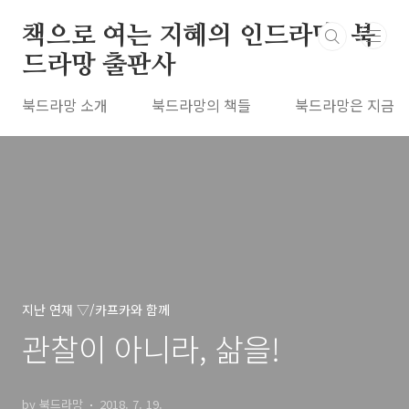
본문 바로가기
책으로 여는 지혜의 인드라망, 북
드라망 출판사
북드라망 소개
북드라망의 책들
북드라망은 지금
지난 연재 ▽/카프카와 함께
관찰이 아니라, 삶을!
by 북드라망
2018. 7. 19.