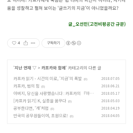
움을 성찰하고 펼쳐 보이는 ‘글쓰기의 지금’이 아니었을까요?
글_오선민(고전비평공간 규문)
4
구독하기
'
지난 연재 ▽
>
카프카와 함께
' 카테고리의 다른 글
카프카 읽기 - 시간의 미로, '지금'의 폭발
2018.07.05
(0)
카프카, 법의 힘
2018.06.21
(0)
아버지, 당신을 사랑했습니다 : 카프카의 『아버
2018.05.17
지께 드리는 편지』
[카프카 읽기] K, 실종을 꿈꾸다
2018.05.03
(0)
(0)
공부한다면, '개'처럼
2018.04.19
(0)
만국의 공무원들이여, 초원으로!
2018.04.05
(0)