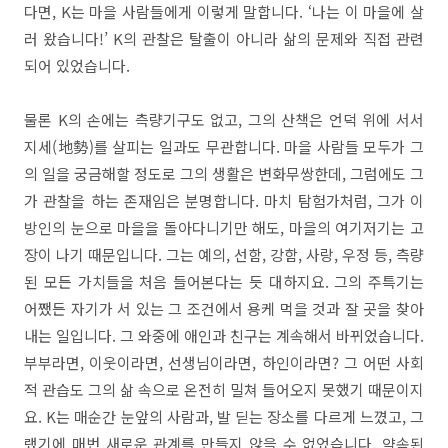
다면, K는 마을 사람들에게 이렇게 말합니다. ‘나는 이 마을에 살
러 왔습니다!’ K의 관찰은 탈출이 아니라 삶의 문제와 직접 관련
되어 있었습니다.
물론 K의 손에는 측량기구도 없고, 그의 산책은 언덕 위에 서서
지세(地勢)를 살피는 일과도 무관합니다. 마을 사람들 모두가 그
의 일을 궁금해할 정도로 그의 생활은 변화무쌍한데, 그럼에도 그
가 관찰을 하는 존재임은 분명합니다. 마치 탐험가처럼, 그가 이
방인의 눈으로 마을을 돌아다니기만 해도, 마을의 여기저기는 고
장이 나기 때문입니다. 그는 예의, 선함, 강함, 사랑, 우정 등, 측량
된 모든 가치들을 처음 들어본다는 듯 대하지요. 그의 주특기는
어쨌든 자기가 서 있는 그 조건에서 용케 먹을 것과 잘 곳을 찾아
내는 일입니다. 그 와중에 애인과 친구는 계속해서 바뀌었습니다.
부부라면, 이웃이라면, 선생님이라면, 하인이라면? 그 어떤 사회
적 관습도 그의 삶 속으로 온전히 밀쳐 들어오지 못했기 때문이지
요. K는 매순간 눈앞의 사람과, 발 딛는 장소를 다르게 느꼈고, 그
랬기에 매번 새로운 관계를 만들지 않을 수 없었습니다. 약속된