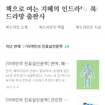
본문 바로가기
책으로 여는 지혜의 인드라망, 북
드라망 출판사
북드라망 소개
북드라망의 책들
북드라망은 지금
지난 연재 ▽/이여민의 진료실인문학
14
[이여민의 진료실인문학] 면역, 패러다임의 전환이 필요하다!
면역, 패러다임의 전환이 필요하다! 장염에 걸린
42세 여자 분이 내원하였다. 그녀는 세 살 아이의
육아와 회사 업무로 스트레스가 많이 쌓인 상태
였다. 그래서 잠을 못 자고 소화도 제대로 되지 않
2023. 8. 4.
는다고 했다. 아침에 환자의 딸이 어린이집에 가
면서 “엄마 나 때문에 아파?”라고 물었다는 것이
다. 그녀는 또 자신의 장염이 아이에게 전염되는
[이여민의 진료실인문학] 건강한 다이어트!
것이 걱정이라고 흐느꼈다. 그녀의 말을 듣고 있