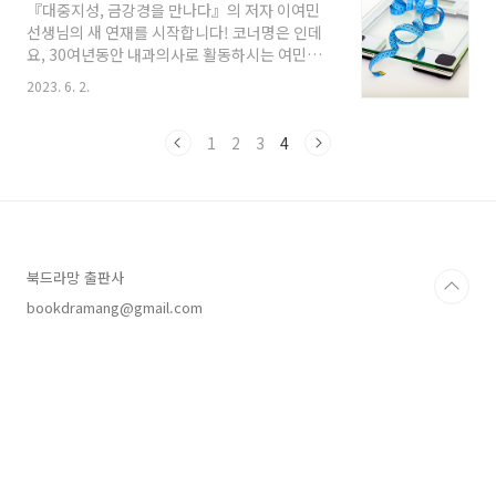
『대중지성, 금강경을 만나다』의 저자 이여민
자니 아이와 엄마가 서로를 걱정하는 마음이 감
선생님의 새 연재를 시작합니다! 코너명은 인데
동이었다. 그렇지만 나는 장염은 공기를 통해 전
요, 30여년동안 내과의사로 활동하시는 여민샘
파되지 않아 아이는 무사하다고 환자를 안심시켰
의 진료실 일상을 들여다보실 수 있답니다. 의사
다. 장염은 대부분 대변을 통해 옮기니 손을 잘 씻
2023. 6. 2.
이면서 꾸준히 인문학을 공부해오신 여민샘의 진
으면 전염되기 어렵기 때문이다. 요즈음 엄마들
료실에서는 과연 어떤 일들이 벌어질까요? 더더
은 아이들의 면역에 깨끗한 환경이 매우 중요하
욱 궁금해집니다! 앞으로 많은 관심 부탁드립니
1
2
3
4
다고 생각한다. 공기 청정기, 살균 소독기는 기본
다! >_
이고..
북드라망 출판사
bookdramang@gmail.com