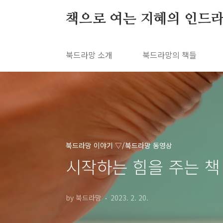
본문 바로가기
책으로 여는 지혜의 인드라
북드라망 소개
북드라망의 책들
북드라망 이야기 ▽/북드라망 동영상
시작하는 힘을 주는 책
by 북드라망
2023. 2. 20.