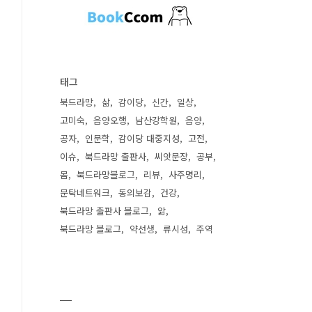
태그
북드라망
삶
감이당
신간
일상
고미숙
음양오행
남산강학원
음양
공자
인문학
감이당 대중지성
고전
이슈
북드라망 출판사
씨앗문장
공부
몸
북드라망블로그
리뷰
사주명리
문탁네트워크
동의보감
건강
북드라망 출판사 블로그
앎
북드라망 블로그
약선생
류시성
주역