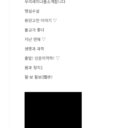
우리세미나를소개합니다
행설수설
동양고전 이야기 ▽
불교가 좋다
지난 연재 ▽
생명과 과학
출발! 인문의역학! ▽
몸과 정치1
활·보 활보(闊步)