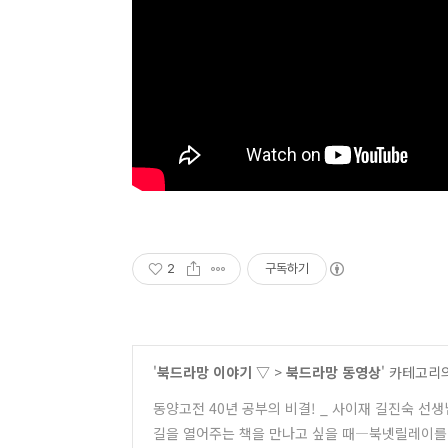
2
구독하기
'
북드라망 이야기 ▽
>
북드라망 동영상
' 카테고리
동양고전 40년 공부의 비결! _ 사이재 길진숙 선
길을 열어주는 책을 만나고 싶을 때―북넷릴레이를