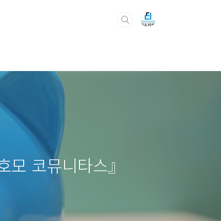
 호모 코뮤니타스』