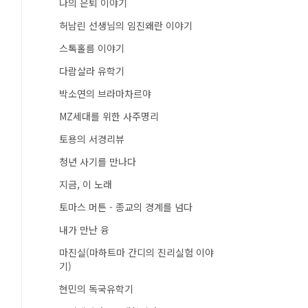
나의 은퇴 이야기
허남린 선생님의 임진왜란 이야기
스톡홀름 이야기
다람살라 유학기
박소연의 브라마차르야
MZ세대를 위한 사주명리
토용의 서경리뷰
청년 사기를 만나다
지금, 이 노래
토마스 머튼 - 종교의 경계를 넘다
내가 만난 융
마진실(마하트마 간디의 진리실험 이야
기)
현민의 독국유학기