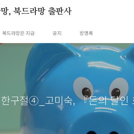
망, 북드라망 출판사
북드라망은 지금
공지
방명록
 한구절④_고미숙, 『돈의 달인