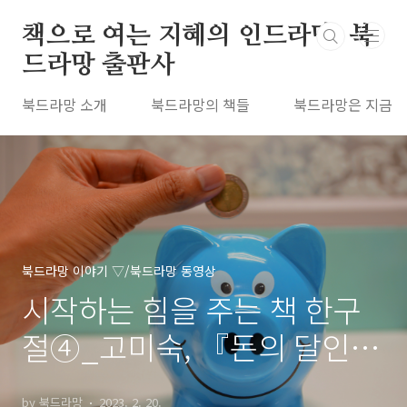
본문 바로가기
책으로 여는 지혜의 인드라망, 북
드라망 출판사
북드라망 소개
북드라망의 책들
북드라망은 지금
북드라망 이야기 ▽/북드라망 동영상
시작하는 힘을 주는 책 한구
절④_고미숙, 『돈의 달인 호
모 코뮤니타스』
by 북드라망
2023. 2. 20.