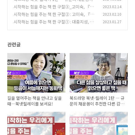
추천한 다른 감각, 다른 삶, 다른 죽음을 ‘구체적
시작하는 힘을 주는 책 한 구절③_고미숙, 『사
2023.02.14
으로’ 꿈꾸게 하는 책들
랑과 연애의 달인 호모 에로스』
(2)
시작하는 힘을 주는 책 한 구절② : 고미숙, 『나
2023.02.10
(0)
의 운명 사용설명서』
시작하는 힘을 주는 책 한 구절① : 대중지성, 금
2023.01.27
(0)
강경과 만나다
(0)
관련글
길을 열어주는 책을 만나고 싶을
북드라망 북넷-릴레이 1탄 ― 규
때―북넷릴레이를 보셔요!
문의 채운샘이 추천한 다른 감
각, 다른 삶, 다른 죽음을 ‘구체적
으로’ 꿈꾸게 하는 책들