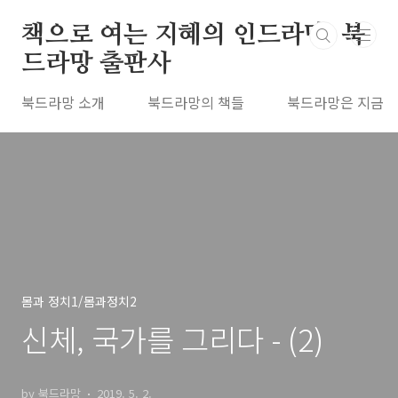
본문 바로가기
책으로 여는 지혜의 인드라망, 북
드라망 출판사
북드라망 소개
북드라망의 책들
북드라망은 지금
몸과 정치1/몸과정치2
신체, 국가를 그리다 - (2)
by 북드라망
2019. 5. 2.