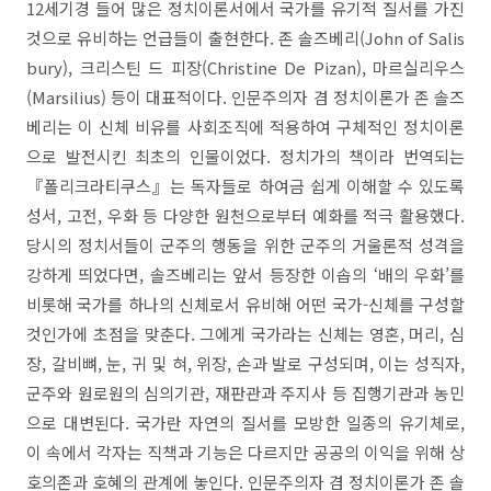
12세기경 들어 많은 정치이론서에서 국가를 유기적 질서를 가진
것으로 유비하는 언급들이 출현한다. 존 솔즈베리(John of Salis
bury), 크리스틴 드 피장(Christine De Pizan), 마르실리우스
(Marsilius) 등이 대표적이다. 인문주의자 겸 정치이론가 존 솔즈
베리는 이 신체 비유를 사회조직에 적용하여 구체적인 정치이론
으로 발전시킨 최초의 인물이었다. 정치가의 책이라 번역되는
『폴리크라티쿠스』는 독자들로 하여금 쉽게 이해할 수 있도록
성서, 고전, 우화 등 다양한 원천으로부터 예화를 적극 활용했다.
당시의 정치서들이 군주의 행동을 위한 군주의 거울론적 성격을
강하게 띄었다면, 솔즈베리는 앞서 등장한 이솝의 ‘배의 우화’를
비롯해 국가를 하나의 신체로서 유비해 어떤 국가-신체를 구성할
것인가에 초점을 맞춘다. 그에게 국가라는 신체는 영혼, 머리, 심
장, 갈비뼈, 눈, 귀 및 혀, 위장, 손과 발로 구성되며, 이는 성직자,
군주와 원로원의 심의기관, 재판관과 주지사 등 집행기관과 농민
으로 대변된다. 국가란 자연의 질서를 모방한 일종의 유기체로,
이 속에서 각자는 직책과 기능은 다르지만 공공의 이익을 위해 상
호의존과 호혜의 관계에 놓인다. 인문주의자 겸 정치이론가 존 솔