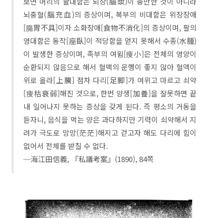
보면 머리의 활대함은 뇌장(腦漿)이 충만한 것이 아니라
뇌충혈(腦充血)의 증상이며, 복부의 비대함은 위장장애
[膓胃不具]이자 소화장애[食物不消化]의 증상이며, 팔의
영대함은 동작[座臥]이 적당함을 얻지 못해서 수종(水腫)
이 발생한 증상이며, 족부의 여윔[痩小]은 전체의 영양이
순환되지 않음으로 해서 혈맥의 운행이 좋지 않아 혈액이
위로 올라[上騰] 점차 다리[足脚]가 여위고 마르고 쇠약
[痩枯衰弱]해진 것으로, 한번 양생[加養]을 잘못하면 끝
내 일어나지 못하는 증상을 갖게 된다. 즉 평소의 거동을
듣자니, 음식을 먹는 양은 과다하지만 기력이 쇠약해서 지
려가 극도로 망망(茫茫)해지고 걷고자 해도 다리에 힘이
없어서 전체를 받칠 수 없다.
─海江田信義, 『私議考案』(1890), 84쪽