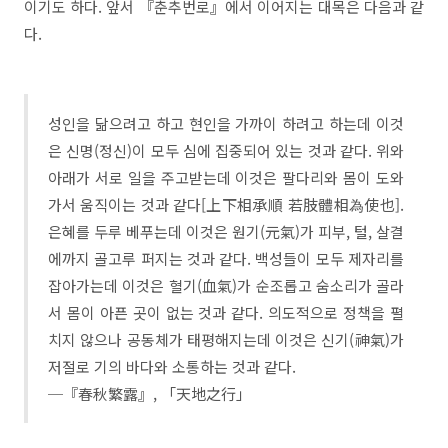
이기도 하다. 앞서 『춘추번로』에서 이어지는 대목은 다음과 같
다.
성인을 닮으려고 하고 현인을 가까이 하려고 하는데 이것
은 신명(정신)이 모두 심에 집중되어 있는 것과 같다. 위와
아래가 서로 일을 주고받는데 이것은 팔다리와 몸이 도와
가서 움직이는 것과 같다[上下相承順 若肢體相為使也].
은혜를 두루 베푸는데 이것은 원기(元氣)가 피부, 털, 살결
에까지 골고루 퍼지는 것과 같다. 백성들이 모두 제자리를
잡아가는데 이것은 혈기(血氣)가 순조롭고 숨소리가 골라
서 몸이 아픈 곳이 없는 것과 같다. 의도적으로 정책을 펼
치지 않으나 공동체가 태평해지는데 이것은 신기(神氣)가
저절로 기의 바다와 소통하는 것과 같다.
─『春秋繁露』, 「天地之行」