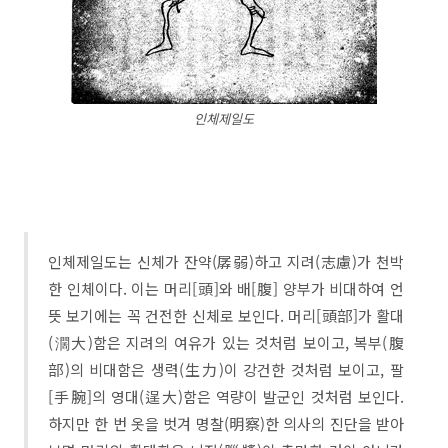
인체제일도
인체제일도는 신체가 잔약(孱弱)하고 지려(志慮)가 천박
한 인체이다. 이는 머리[頭]와 배[腹] 양부가 비대하여 언
뜻 보기에는 꼭 건전한 신체로 보인다. 머리[頭部]가 활대
(濶大)함은 지려의 여유가 있는 것처럼 보이고, 복부(腹
部)의 비대함은 생력(生力)이 강건한 것처럼 보이고, 팔
[手腕]의 영대(逞大)함은 역량이 발군인 것처럼 보인다.
하지만 한 번 옷을 벗겨 명찰(明察)한 의사의 진단을 받아